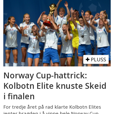
PLUSS
Norway Cup-hattrick:
Kolbotn Elite knuste Skeid
i finalen
For tredje året på rad klarte Kolbotn Elites
jenter bragden i å vinne hele Norway Cup.