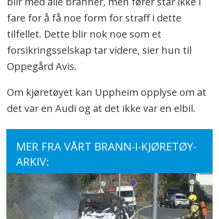
blir med alle branner, men fører står ikke i
fare for å få noe form for straff i dette
tilfellet. Dette blir nok noe som et
forsikringsselskap tar videre, sier hun til
Oppegård Avis.
Om kjøretøyet kan Uppheim opplyse om at
det var en Audi og at det ikke var en elbil.
MER FRA VÅRT BRANN-I-KJØRETØY-
ARKIV: