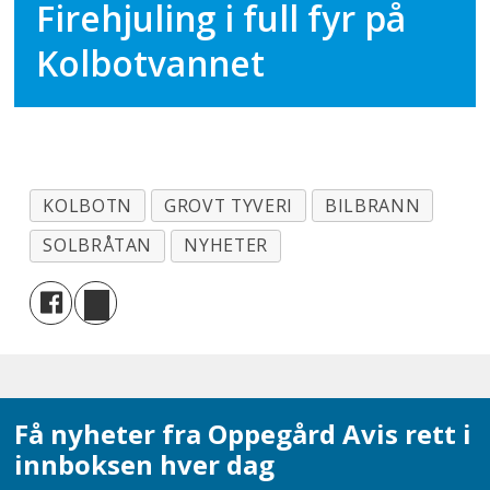
Firehjuling i full fyr på
Kolbotvannet
KOLBOTN
GROVT TYVERI
BILBRANN
SOLBRÅTAN
NYHETER
Få nyheter fra Oppegård Avis rett i
innboksen hver dag