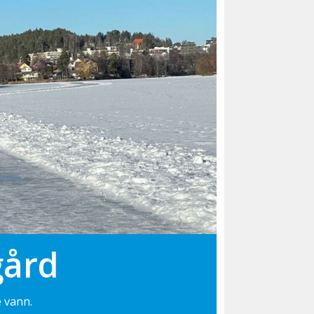
gård
e vann.