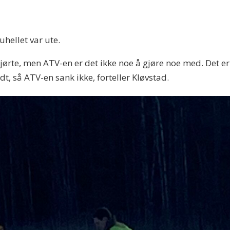
uhellet var ute.
ørte, men ATV-en er det ikke noe å gjøre noe med. Det er 
ldt, så ATV-en sank ikke, forteller Kløvstad.