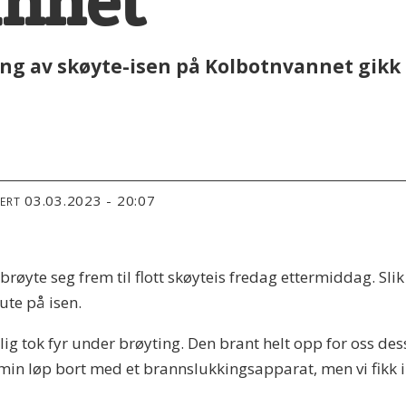
annet
ing av skøyte-isen på Kolbotnvannet gikk 
03.03.2023 - 20:07
TERT
yte seg frem til flott skøyteis fredag ettermiddag. Slik 
ute på isen.
lig tok fyr under brøyting. Den brant helt opp for oss dess
 min løp bort med et brannslukkingsapparat, men vi fikk 