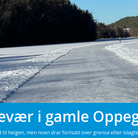
evær i gamle Oppe
 til helgen, men noen drar fortsatt over grensa etter islagt