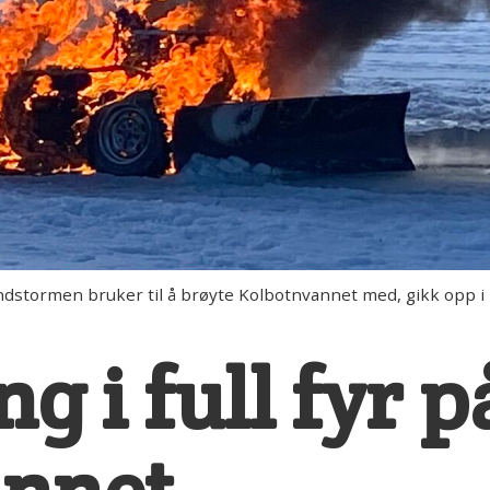
tormen bruker til å brøyte Kolbotnvannet med, gikk opp i 
ng i full fyr p