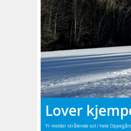
Lover kjemp
Yr melder strålende sol i hele Oppegård