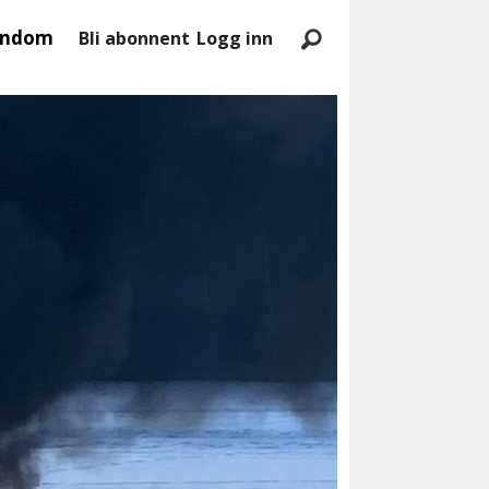
endom
Bli abonnent
Logg inn