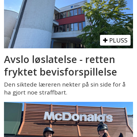
PLUSS
Avslo løslatelse - retten
fryktet bevisforspillelse
Den siktede læreren nekter på sin side for å
ha gjort noe straffbart.