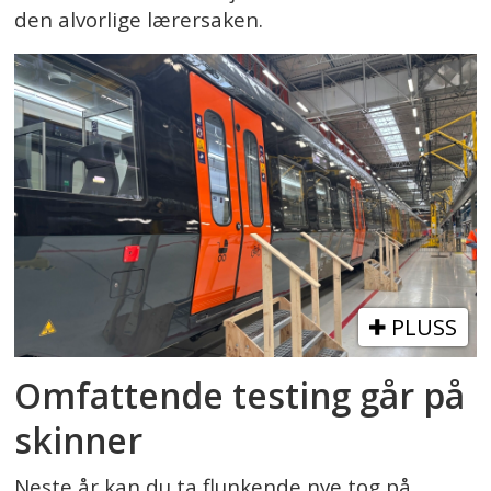
den alvorlige lærersaken.
PLUSS
Omfattende testing går på
skinner
Neste år kan du ta flunkende nye tog på