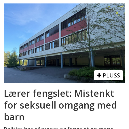
PLUSS
Lærer fengslet: Mistenkt
for seksuell omgang med
barn
Politiet har pågrepet og fengslet en mann i