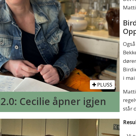
Matti
Bir
Opp
Også
Bekk
døren
Birdi
i mai
PLUSS
Matti
2.0: Cecilie åpner igjen
regel
står 
Resul
– Vi 