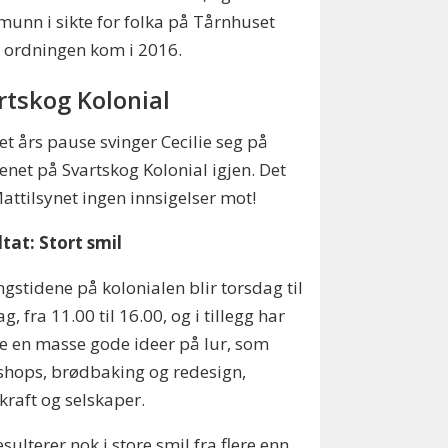
munn i sikte for folka på Tårnhuset
 ordningen kom i 2016.
rtskog Kolonial
 et års pause svinger Cecilie seg på
enet på Svartskog Kolonial igjen. Det
attilsynet ingen innsigelser mot!
tat: Stort smil
gstidene på kolonialen blir torsdag til
g, fra 11.00 til 16.00, og i tillegg har
ie en masse gode ideer på lur, som
hops, brødbaking og redesign,
raft og selskaper.
esulterer nok i store smil fra flere enn