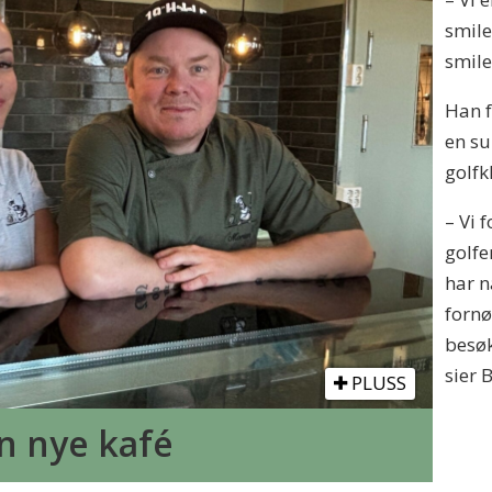
smile
smile
Han f
en su
golfk
– Vi 
golfe
har n
fornø
besøk
sier 
PLUSS
in nye kafé