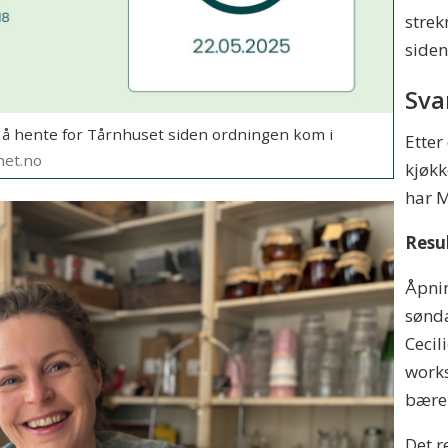
strek
siden
Sva
 å hente for Tårnhuset siden ordningen kom i
Etter
net.no
kjøkk
har M
Resul
Åpnin
sønda
Cecil
works
bærek
Det r