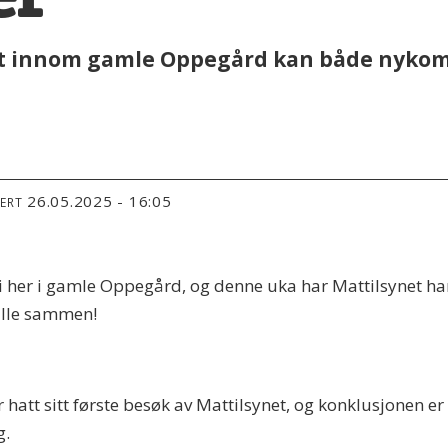
ært innom gamle Oppegård kan både nyko
26.05.2025 - 16:05
TERT
i her i gamle Oppegård, og denne uka har Mattilsynet har
 alle sammen!
hatt sitt første besøk av Mattilsynet, og konklusjonen er 
g.