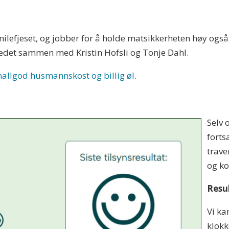
smilefjeset, og jobber for å holde matsikkerheten høy også
tedet sammen med Kristin Hofsli og Tonje Dahl.
nallgod husmannskost og billig øl
.
Selv 
forts
trave
og ko
Resul
Vi ka
klokk