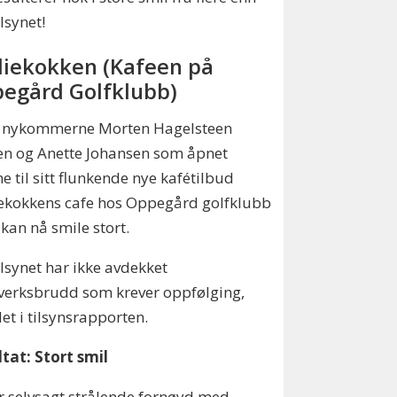
lsynet!
diekokken (Kafeen på
egård Golfklubb)
 nykommerne Morten Hagelsteen
en og Anette Johansen som åpnet
e til sitt flunkende nye kafétilbud
ekokkens cafe hos Oppegård golfklubb
 kan nå smile stort.
lsynet har ikke avdekket
verksbrudd som krever oppfølging,
det i tilsynsrapporten.
tat: Stort smil
er selvsagt strålende fornøyd med