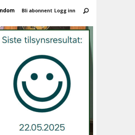
endom
Bli abonnent
Logg inn