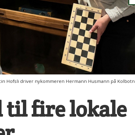
n Hofsli driver nykommeren Hermann Husmann på Kolbotn 
til fire lokale
er