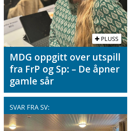
PLUSS
MDG oppgitt over utspill
fra FrP og Sp: – De åpner
gamle sår
SVAR FRA SV: