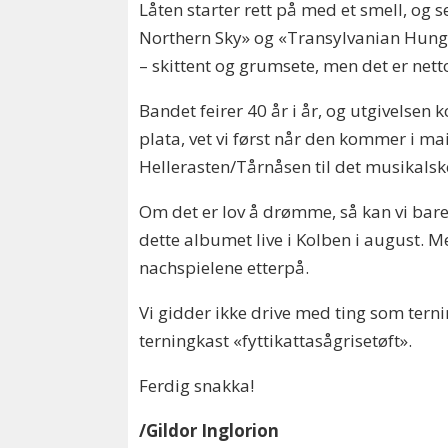
Låten starter rett på med et smell, og 
Northern Sky» og «Transylvanian Hunger
– skittent og grumsete, men det er netto
Bandet feirer 40 år i år, og utgivelse
plata, vet vi først når den kommer i mai
Hellerasten/Tårnåsen til det musikalske
Om det er lov å drømme, så kan vi bare 
dette albumet live i Kolben i august. 
nachspielene etterpå.
Vi gidder ikke drive med ting som terni
terningkast «fyttikattasågrisetøft».
Ferdig snakka!
/Gildor Inglorion