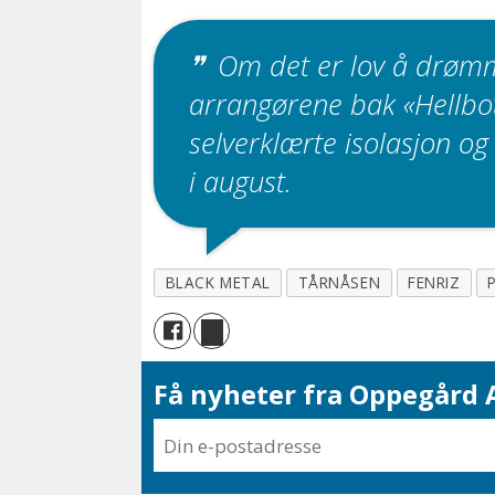
Om det er lov å drømm
arrangørene bak «Hellbot
selverklærte isolasjon og 
i august.
BLACK METAL
TÅRNÅSEN
FENRIZ
Få nyheter fra Oppegård A