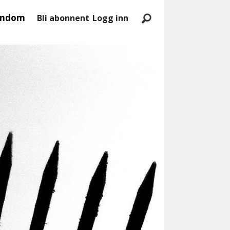
endom
Bli abonnent
Logg inn