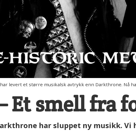
ar levert et større musikalsk avtrykk enn Darkthrone. Nå har
 Et smell fra f
arkthrone har sluppet ny musikk. Vi 