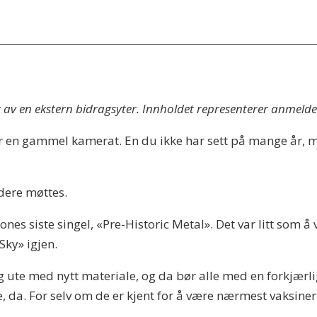
t av en ekstern bidragsyter. Innholdet representerer anmeld
er en gammel kamerat. En du ikke har sett på mange år, men
dere møttes.
rones siste singel, «Pre-Historic Metal». Det var litt som
Sky» igjen.
 ute med nytt materiale, og da bør alle med en forkjærli
da. For selv om de er kjent for å være nærmest vaksinerte