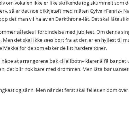
selv om vokalen ikke er like skrikende (og skummel) som d
», så er det noe bikkjetøft med måten Gylve «Fenriz» Na
pp det man vil ha av en Darkthrone-låt. Det skal låte slikt
n kommer således i forbindelse med jubileet. Om denne sin
. Men det skal ikke sees bort fra at den er en hyllest til
 Mekka for de som elsker de litt hardere toner.
håpe at arrangørene bak «Hellbotn» klarer å få bandet ut 
Men, det blir nok bare med drømmen. Men låta bør uanset
ngkast og sånn. Men når det først skal felles en dom ove