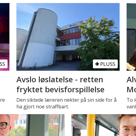
SS
PLUSS
Avslo løslatelse - retten
Al
fryktet bevisforspillelse
Mc
tre
Den siktede læreren nekter på sin side for å
To l
ha gjort noe straffbart.
vanl