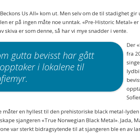
It Beckons Us All» kom ut. Men selv om de til stadighet gir 
elen er på ingen måte noe unntak. «Pre-Historic Metal» e
v skiva er som denne, så har vi mye snadder i vente.
Der «
m gutta bevisst har gått
fra 2
singe
 opptaker i lokalene til
lydbi
ofiemyr.
bevis
oppta
Sofie
e måter en hyllest til den prehistoriske black metal-ly
å skape sjangeren «True Norwegian Black Metal». Jada, M
e var sterkt bidragsytende til at sjangeren ble en av lan