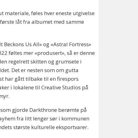
ut materiale, føles hver eneste utgivelse
r første låt fra albumet med samme
It Beckons Us All» og «Astral Fortress»
022 føltes mer «produsert», så er denne
len regelrett skitten og grumsete i
ldet. Det er nesten som om gutta
st har gått tilbake til en firespors
ker i lokalene til Creative Studios på
myr.
den som gjorde Darkthrone berømte på
ayhem fra litt lenger sør i kommunen
dets største kulturelle eksportvarer.