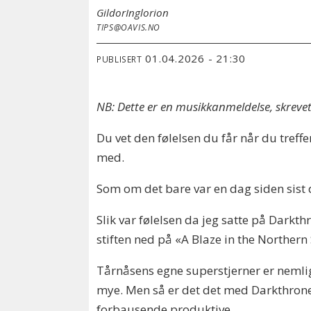
Gildor
Inglorion
TIPS@OAVIS.NO
01.04.2026 - 21:30
PUBLISERT
NB: Dette er en musikkanmeldelse, skreve
Du vet den følelsen du får når du treff
med.
Som om det bare var en dag siden sist 
Slik var følelsen da jeg satte på Darkth
stiften ned på «A Blaze in the Northern 
Tårnåsens egne superstjerner er nemlig
mye. Men så er det det med Darkthrone, 
forbausende produktive.