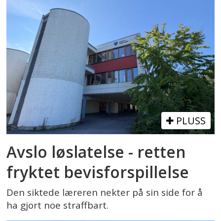
PLUSS
Avslo løslatelse - retten
fryktet bevisforspillelse
Den siktede læreren nekter på sin side for å
ha gjort noe straffbart.