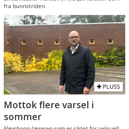
fra bunnstriden.
PLUSS
Mottok flere varsel i
sommer
Fløysbonn-læreren som er siktet for seksuell