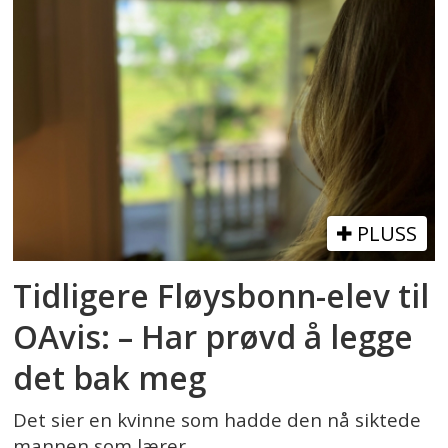
PLUSS
Tidligere Fløysbonn-elev til
OAvis: – Har prøvd å legge
det bak meg
Det sier en kvinne som hadde den nå siktede
mannen som lærer.