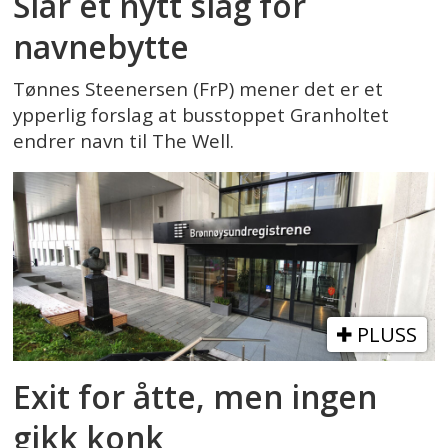
Slår et nytt slag for
navnebytte
Tønnes Steenersen (FrP) mener det er et
ypperlig forslag at busstoppet Granholtet
endrer navn til The Well.
PLUSS
Exit for åtte, men ingen
gikk konk