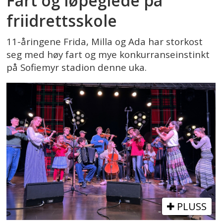
Fart og løpeglede på
friidrettsskole
11-åringene Frida, Milla og Ada har storkost
seg med høy fart og mye konkurranseinstinkt
på Sofiemyr stadion denne uka.
PLUSS