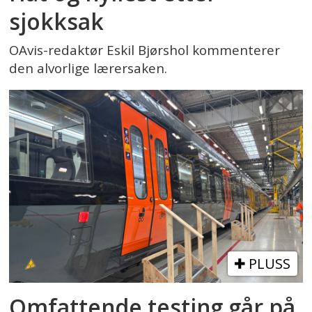
sjokksak
OAvis-redaktør Eskil Bjørshol kommenterer
den alvorlige lærersaken.
PLUSS
Omfattende testing går på