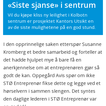
«Siste sjanse» i sentrum
Vil du kjøpe kliss ny leilighet i Kolbotn
sentrum er prosjektet Kantors Utsikt en
av de siste mulighetene på en god stund.
I den opprinnelige saken etterspør Susanne
Kromberg et bedre samarbeid og forteller at
det hadde hjulpet mye å bare få en
anerkjennelse om at entreprenøren gjør så
godt de kan. Oppegård Avis spør om ikke
STØ Entreprenør fikse dette og legge ved et
hørselvern i sammen slengen. Det syntes
den daglige lederen i STØ Entreprenør var