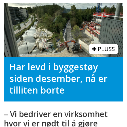
PLUSS
Har levd i byggestøy
siden desember, nå er
tilliten borte
– Vi bedriver en virksomhet
hvor vi er nødt til å gjøre