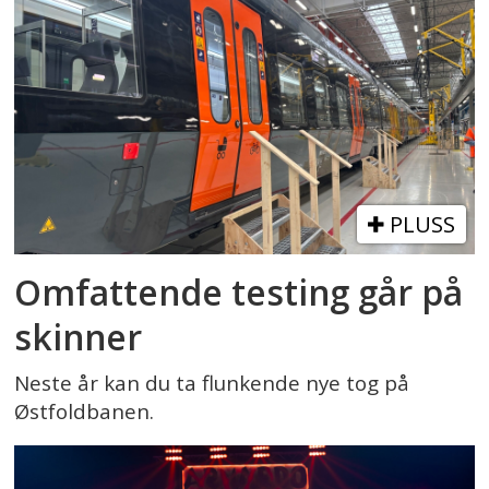
PLUSS
Omfattende testing går på
skinner
Neste år kan du ta flunkende nye tog på
Østfoldbanen.