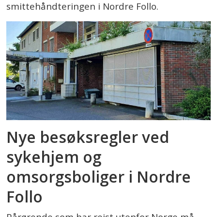
smittehåndteringen i Nordre Follo.
Nye besøksregler ved
sykehjem og
omsorgsboliger i Nordre
Follo
Pårørende som har reist utenfor Norge må