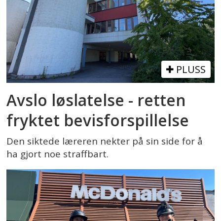
PLUSS
Avslo løslatelse - retten
fryktet bevisforspillelse
Den siktede læreren nekter på sin side for å
ha gjort noe straffbart.