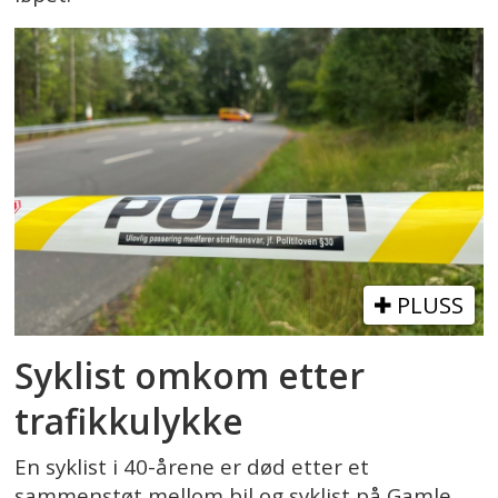
PLUSS
Syklist omkom etter
trafikkulykke
En syklist i 40-årene er død etter et
sammenstøt mellom bil og syklist på Gamle