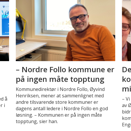
– Nordre Follo kommune er
De
på ingen måte topptung
ko
mi
Kommunedirektør i Nordre Follo, Øyvind
Henriksen, mener at sammenlignet med
ed å
– Vi
andre tilsvarende store kommuner er
r i
av Ø
dagens antall ledere i Nordre Follo en god
bidr
løsning. – Kommunen er på ingen måte
kom
topptung, sier han.
Eng