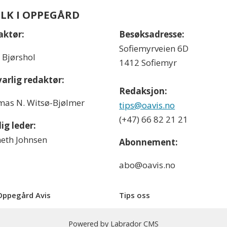
OLK I OPPEGÅRD
aktør:
Besøksadresse:
Sofiemyrveien 6D
l Bjørshol
1412 Sofiemyr
arlig redaktør:
Redaksjon:
as N. Witsø-Bjølmer
tips@oavis.no
(+47) 66 82 21 21
ig leder:
eth Johnsen
Abonnement:
abo@oavis.no
ppegård Avis
Tips oss
Powered by Labrador CMS