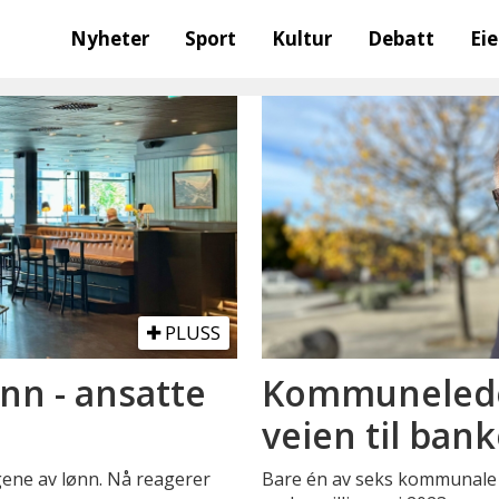
Nyheter
Sport
Kultur
Debatt
Ei
PLUSS
ønn - ansatte
Kommuneledel
veien til ban
ne av lønn. Nå reagerer
Bare én av seks kommunale 