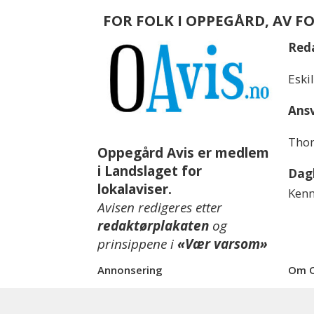
FOR FOLK I OPPEGÅRD, AV F
Red
Eski
Ansv
Thom
Oppegård Avis er medlem
i Landslaget for
Dagl
lokalaviser.
Kenn
Avisen redigeres etter
redaktørplakaten
og
prinsippene i
«Vær varsom»
Annonsering
Om O