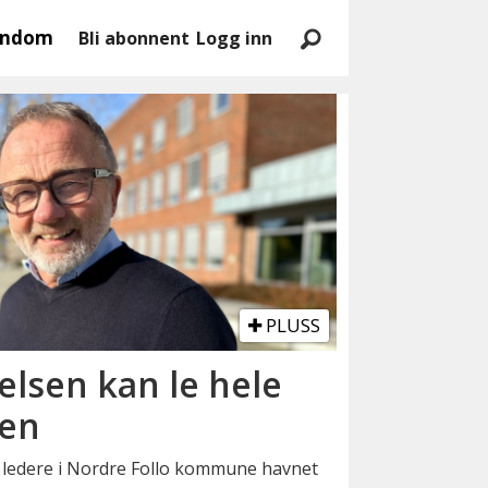
endom
Bli abonnent
Logg inn
PLUSS
sen kan le hele
ken
ledere i Nordre Follo kommune havnet