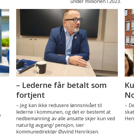
under millionen i 2023.
– Lederne får betalt som
Ku
fortjent
No
– Jeg kan ikke redusere lønnsnivået til
– De
lederne i kommunen, og det er bestemt at
ska
e
nedbemanning av alle ansatte skjer kun ved
Hen
naturlig avgang/ pensjon, sier
kommunedirektør Øyvind Henriksen.