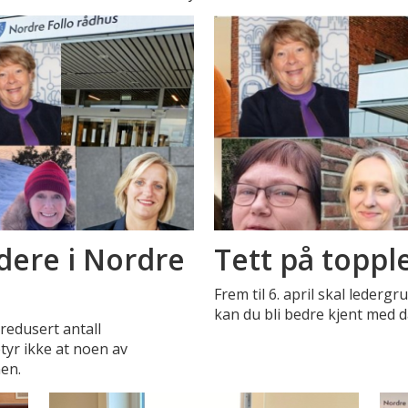
dere i Nordre
Tett på toppl
Frem til 6. april skal leder
kan du bli bedre kjent med
edusert antall
tyr ikke at noen av
en.