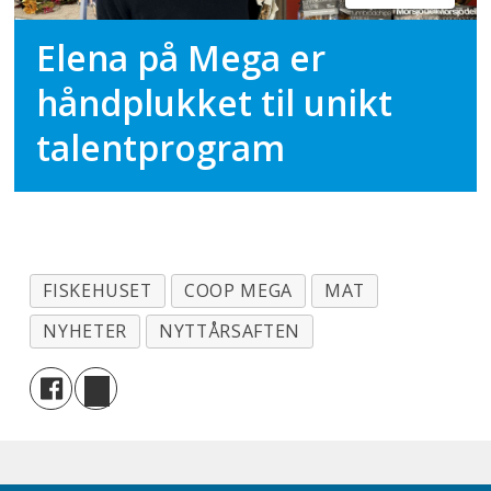
Elena på Mega er
håndplukket til unikt
talentprogram
FISKEHUSET
COOP MEGA
MAT
NYHETER
NYTTÅRSAFTEN