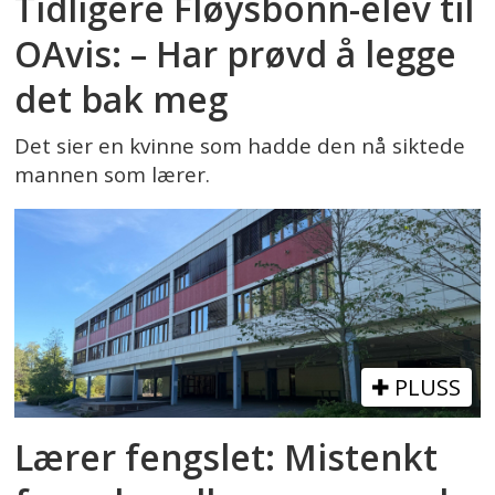
Tidligere Fløysbonn-elev til
OAvis: – Har prøvd å legge
det bak meg
Det sier en kvinne som hadde den nå siktede
mannen som lærer.
PLUSS
Lærer fengslet: Mistenkt