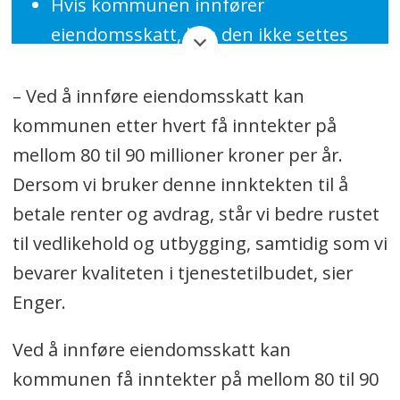
Hvis kommunen innfører
eiendomsskatt, kan den ikke settes
mer enn til 1 promille (promille er
størrelsen på skattesatsen
) det første
– Ved å innføre eiendomsskatt kan
året (1 krone per 1.000 i verdi).
kommunen etter hvert få inntekter på
mellom 80 til 90 millioner kroner per år.
Økningen kan ikke være mer enn 2
Dersom vi bruker denne innktekten til å
promille året etter, men den kan
betale renter og avdrag, står vi bedre rustet
likevel være på 3 promille hvis det
til vedlikehold og utbygging, samtidig som vi
samme år ble innført et bunnfradrag.
bevarer kvaliteten i tjenestetilbudet, sier
Fra 2020 har maksimal promillesats
Enger.
blitt satt ned fra 7 til 5 promille
.
Ved å innføre eiendomsskatt kan
Fra 2021 er det foreslått at
kommunen få inntekter på mellom 80 til 90
promillesatsen skal kunne ligge