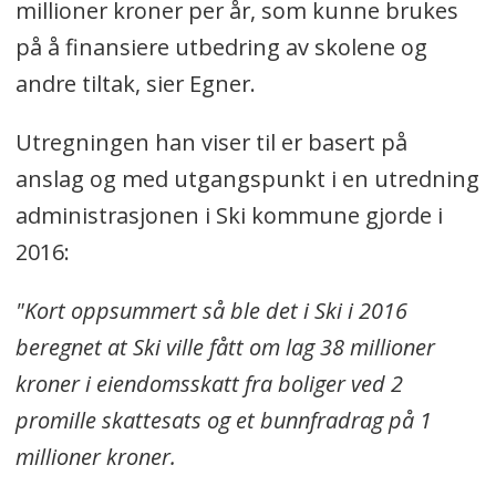
millioner kroner per år, som kunne brukes
mellom 1 og 4 promille.
på å finansiere utbedring av skolene og
Det har blitt innført en obligatorisk
andre tiltak, sier Egner.
reduksjonsfaktor i
eiendomsskattetakstene på minst 30
Utregningen han viser til er basert på
prosent for all bolig- og
anslag og med utgangspunkt i en utredning
fritidseiendom fra 2020. Kommunene
administrasjonen i Ski kommune gjorde i
står fritt til å velge en høyere
2016:
reduksjonsfaktor enn dette.
"Kort oppsummert så ble det i Ski i 2016
Bruk av formuesgrunnlag i
beregnet at Ski ville fått om lag 38 millioner
skattemeldingen er nå obligatorisk
kroner i eiendomsskatt fra boliger ved 2
ved verdsettelse av boligeiendom for
promille skattesats og et bunnfradrag på 1
eiendomsskatteformål.
millioner kroner.
Fritidsboliger skal takseres som