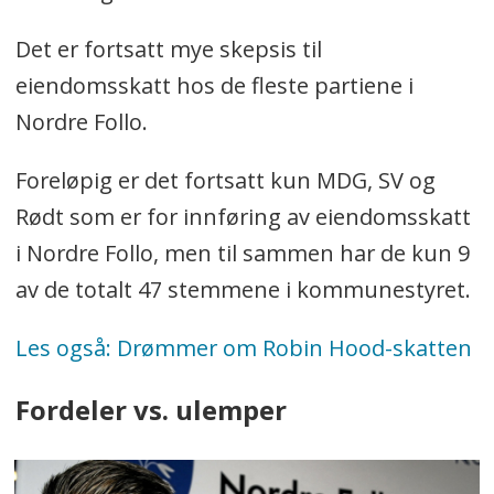
I 2019 var det 371 norske kommuner
Det er fortsatt mye skepsis til
som innførte eiendomsskatt. 260 av
eiendomsskatt hos de fleste partiene i
disse hadde det bare på boliger.
Nordre Follo.
I 2018 utgjorde eiendomsskatten om
Foreløpig er det fortsatt kun MDG, SV og
lag 14,2 milliarder kroner, og av dette
Rødt som er for innføring av eiendomsskatt
beløpet kom 7,4 milliarder kroner fra
i Nordre Follo, men til sammen har de kun 9
boliger. Av de kommunene som har
av de totalt 47 stemmene i kommunestyret.
eiendomsskatt utgjorde dette 3 % av
brutto driftsinntekter i kommunen.
Les også: Drømmer om Robin Hood-skatten
Les mer
her
.
Fordeler vs. ulemper