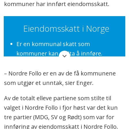
kommuner har innført eiendomsskatt.
Eiendomsskatt i Norge
Er en kommunal skatt som
kommuner kan vedta å innføre.
Betales på grunnlag av et
– Nordre Follo er en av de få kommunene
takstmessig verdianslag på fast
som utgjør et unntak, sier Enger.
eiendom
, det vil si en eller annen
form for markedsverdi (salgsverdi).
Av de totalt elleve partiene som stilte til
Betales i de fleste tilfeller sammen
valget i Nordre Follo i fjor høst var det kun
med andre kommunale avgifter, i fire
tre partier (MDG, SV og Rødt) som var for
terminer per år.
innføring av eiendomsskatt i Nordre Follo.