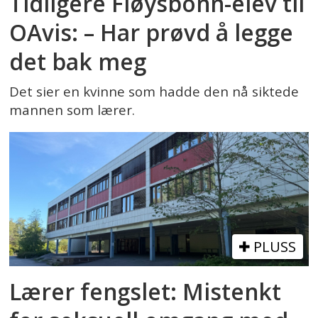
Tidligere Fløysbonn-elev til
OAvis: – Har prøvd å legge
det bak meg
Det sier en kvinne som hadde den nå siktede
mannen som lærer.
PLUSS
Lærer fengslet: Mistenkt