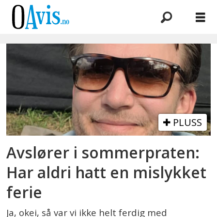
Emne:
22
juli
PLUSS
Avslører i sommerpraten:
Har aldri hatt en mislykket
ferie
Ja, okei, så var vi ikke helt ferdig med