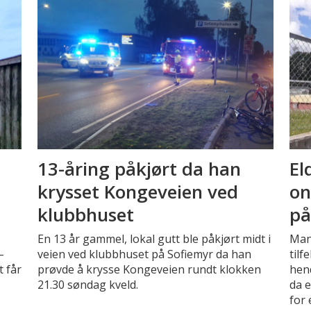
13-åring påkjørt da han
El
krysset Kongeveien ved
on
klubbhuset
på
En 13 år gammel, lokal gutt ble påkjørt midt i
Mand
–
veien ved klubbhuset på Sofiemyr da han
tilf
t får
prøvde å krysse Kongeveien rundt klokken
hen
21.30 søndag kveld.
da e
for 