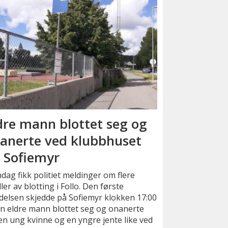
dre mann blottet seg og
anerte ved klubbhuset
 Sofiemyr
ag fikk politiet meldinger om flere
eller av blotting i Follo. Den første
delsen skjedde på Sofiemyr klokken 17:00
n eldre mann blottet seg og onanerte
en ung kvinne og en yngre jente like ved