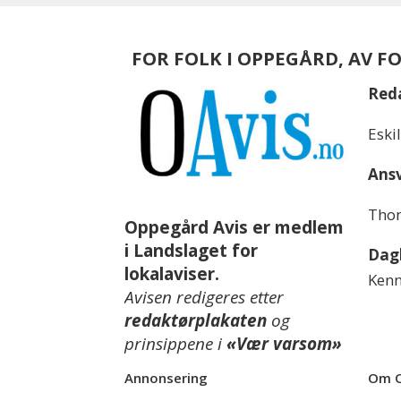
FOR FOLK I OPPEGÅRD, AV F
Red
Eski
Ansv
Thom
Oppegård Avis er medlem
i Landslaget for
Dagl
lokalaviser.
Kenn
Avisen redigeres etter
redaktørplakaten
og
prinsippene i
«Vær varsom»
Annonsering
Om O