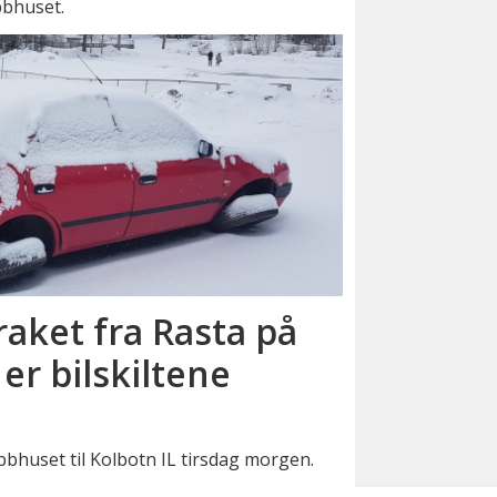
bbhuset.
raket fra Rasta på
er bilskiltene
ubbhuset til Kolbotn IL tirsdag morgen.