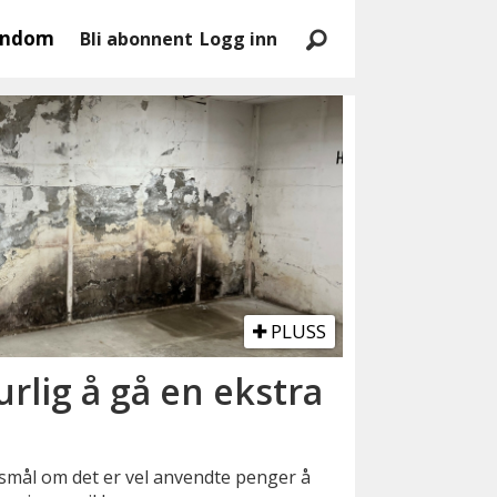
endom
Bli abonnent
Logg inn
PLUSS
urlig å gå en ekstra
mål om det er vel anvendte penger å