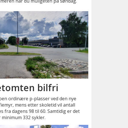
meren har du muligeten på søndag.
etomten bilfri
 noen ordinære p-plasser ved den nye
emyr, mens etter skoletid vil antall
 fra dagens 98 til 60. Samtidig er det
r minimum 332 sykler.