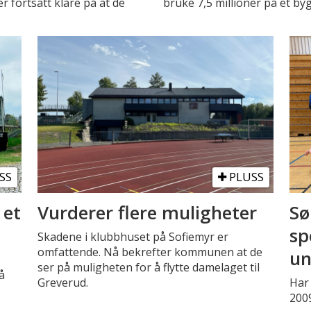
r fortsatt klare på at de
bruke 7,5 millioner på et byg
SS
PLUSS
 et
Vurderer flere muligheter
Sø
sp
Skadene i klubbhuset på Sofiemyr er
omfattende. Nå bekrefter kommunen at de
un
ser på muligheten for å flytte damelaget til
å
Greverud.
Har 
2009