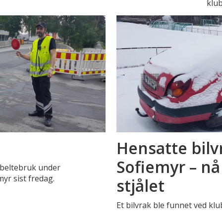
klu
Hensatte bilv
Sofiemyr – nå 
lbeltebruk under
yr sist fredag.
stjålet
Et bilvrak ble funnet ved kl