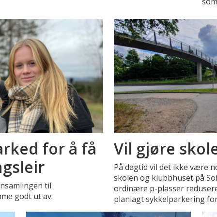
som
rked for å få
Vil gjøre skol
ngsleir
På dagtid vil det ikke være
skolen og klubbhuset på Sofi
nnsamlingen til
ordinære p-plasser reduseres
mme godt ut av.
planlagt sykkelparkering fo