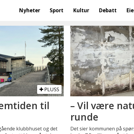
Nyheter
Sport
Kultur
Debatt
Ei
PLUSS
emtiden til
– Vil være nat
runde
gående klubbhuset og det
Det sier kommunen på spørs