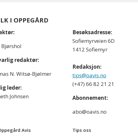
OLK I OPPEGÅRD
aktør:
Besøksadresse:
Sofiemyrveien 6D
l Bjørshol
1412 Sofiemyr
arlig redaktør:
Redaksjon:
as N. Witsø-Bjølmer
tips@oavis.no
(+47) 66 82 21 21
ig leder:
eth Johnsen
Abonnement:
abo@oavis.no
ppegård Avis
Tips oss