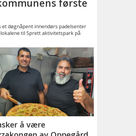
l kommunens første
 et døgnåpent innendørs padelsenter
lokalene til Sprett aktivitetspark på
sker å være
zzakongen av Oppegård