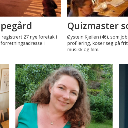
ppegård
Quizmaster s
t registrert 27 nye foretak i
Øystein Kjeilen (46), som jo
 forretningsadresse i
profilering, koser seg på fr
musikk og film.