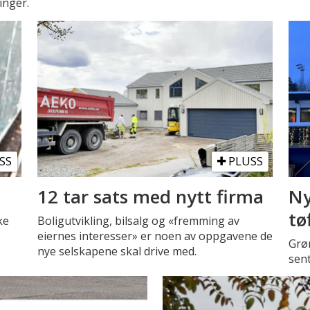
inger.
SS
PLUSS
12 tar sats med nytt firma
Ny
tø
ke
Boligutvikling, bilsalg og «fremming av
eiernes interesser» er noen av oppgavene de
Grø
nye selskapene skal drive med.
sent