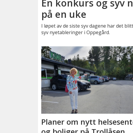
Én konkurs og syv 
på en uke
I løpet av de siste syv dagene har det bli
syv nyetableringer i Oppegård.
Planer om nytt helsesent
og boliger på Trollåsen