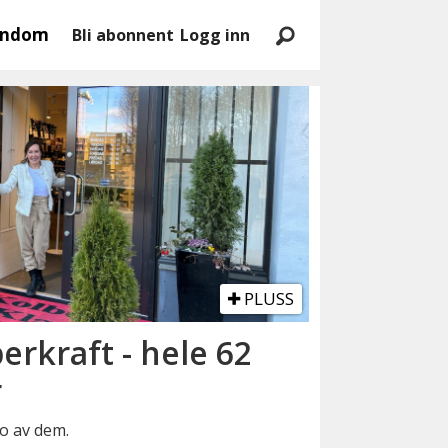
endom
Bli abonnent
Logg inn
PLUSS
rkraft - hele 62
r
to av dem.