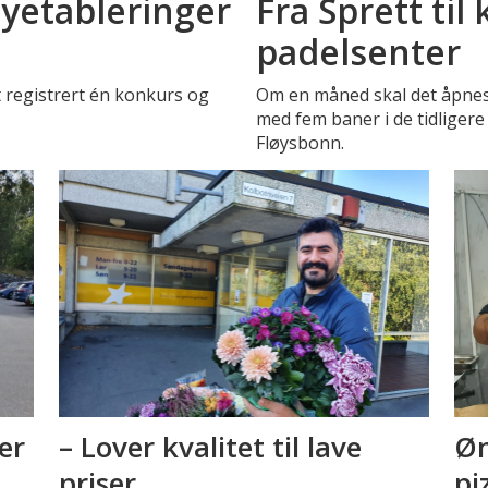
nyetableringer
Fra Sprett ti
padelsenter
tt registrert én konkurs og
Om en måned skal det åpnes
med fem baner i de tidligere 
Fløysbonn.
er
– Lover kvalitet til lave
Øn
priser
pi