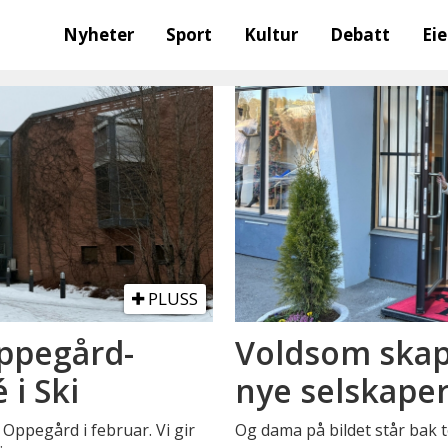
Nyheter
Sport
Kultur
Debatt
Ei
PLUSS
Oppegård-
Voldsom skape
 i Ski
nye selskape
Oppegård i februar. Vi gir
Og dama på bildet står bak 