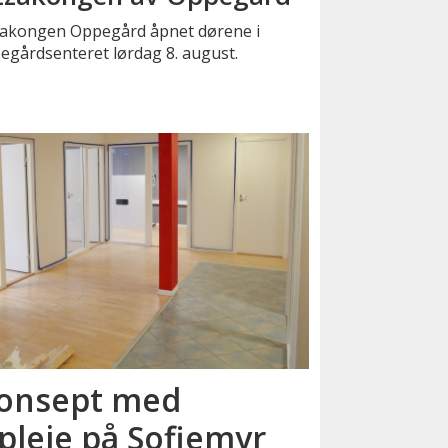
zakongen Oppegård åpnet dørene i
egårdsenteret lørdag 8. august.
 konsept med
pleie på Sofiemyr