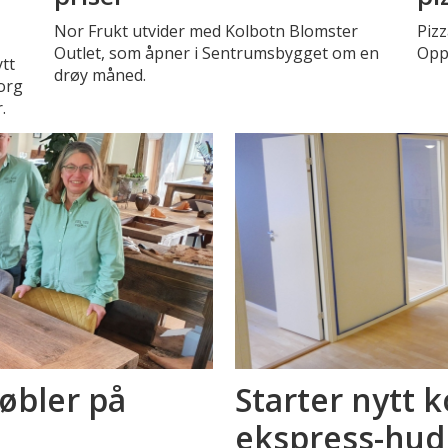
Nor Frukt utvider med Kolbotn Blomster
Piz
Outlet, som åpner i Sentrumsbygget om en
Opp
ytt
drøy måned.
torg
.
øbler på
Starter nytt
ekspress-hud