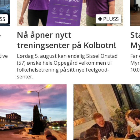
SS
PLUSS
»
Nå åpner nytt
St
treningsenter på Kolbotn!
My
tive
Lørdag 5. august kan endelig Sissel Onstad
Far 
(57) ønske hele Oppegård velkommen til
Myr
folkehelsetrening på sitt nye Feelgood-
10.0
senter.