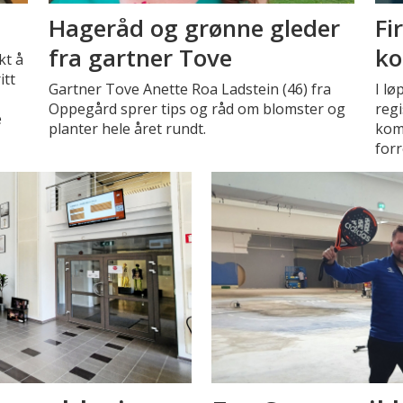
Hageråd og grønne gleder
Fi
fra gartner Tove
ko
kt å
itt
Gartner Tove Anette Roa Ladstein (46) fra
I lø
Oppegård sprer tips og råd om blomster og
regi
e
planter hele året rundt.
kom
for