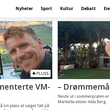
Nyheter
Sport
Kultur
Debatt
Ei
PLUSS
menterte VM-
– Drømmemåle
Neste ut i sommerpraten er 
Marbella-elsker Aida Berg.
 sin plass at valget falt på