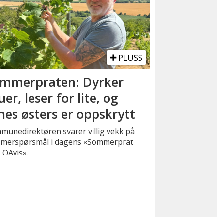
PLUSS
mmerpraten: Dyrker
uer, leser for lite, og
nes østers er oppskrytt
munedirektøren svarer villig vekk på
merspørsmål i dagens «Sommerprat
 OAvis».