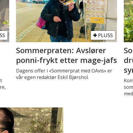
SS
PLUSS
Sommerpraten: Avslører
So
ponni-frykt etter mage-jafs
dr
sy
Dagens offer i «Sommerprat med OAvis» er
vår egen redaktør Eskil Bjørshol.
t
Kom
re,
som
med