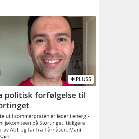
PLUSS
a politisk forfølgelse til
ortinget
e ut i sommerpraten er leder i energi-
iljøkomiteen på Stortinget, tidligere
r av AUF og far fra Tårnåsen, Mani
aini.