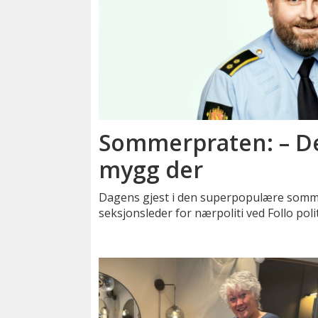
Sommerpraten: – D
mygg der
Dagens gjest i den superpopulære somm
seksjonsleder for nærpoliti ved Follo pol