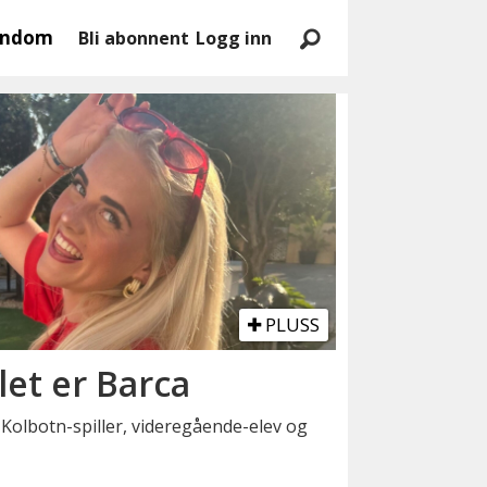
endom
Bli abonnent
Logg inn
PLUSS
t er Barca
Kolbotn-spiller, videregående-elev og