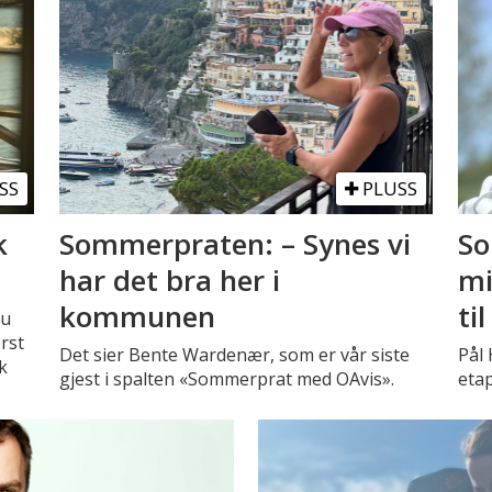
SS
PLUSS
k
Sommerpraten: – Synes vi
So
har det bra her i
mi
kommunen
ti
du
rst
Det sier Bente Wardenær, som er vår siste
Pål 
k
gjest i spalten «Sommerprat med OAvis».
etap