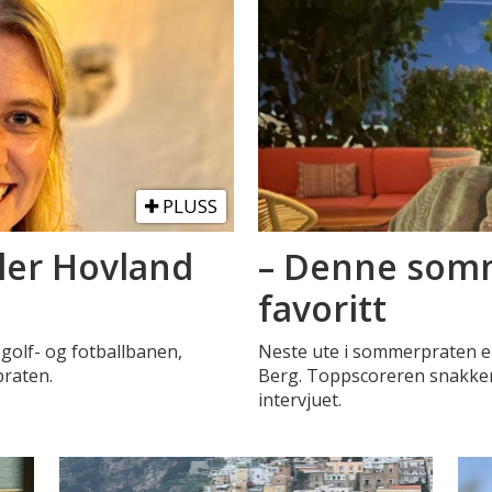
PLUSS
ler Hovland
– Denne som
favoritt
golf- og fotballbanen,
Neste ute i sommerpraten er
praten.
Berg. Toppscoreren snakker s
intervjuet.