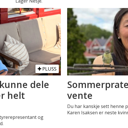
Lager Nesje.
PLUSS
 kunne dele
Sommerpraten
r helt
vente
Du har kanskje sett henne på
Karen Isaksen er neste kvin
tyrerepresentant og
d.