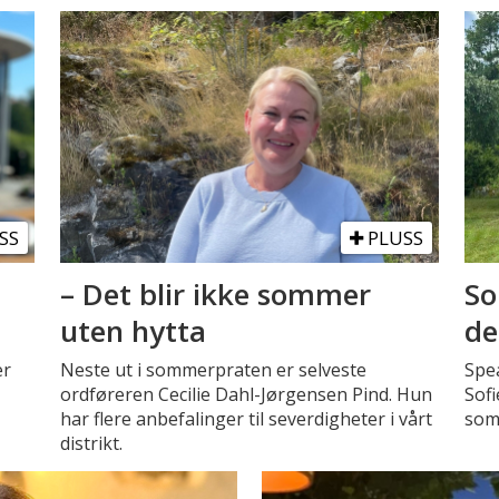
SS
PLUSS
– Det blir ikke sommer
So
uten hytta
de
er
Neste ut i sommerpraten er selveste
Spe
ordføreren Cecilie Dahl-Jørgensen Pind. Hun
Sofi
har flere anbefalinger til severdigheter i vårt
som
distrikt.