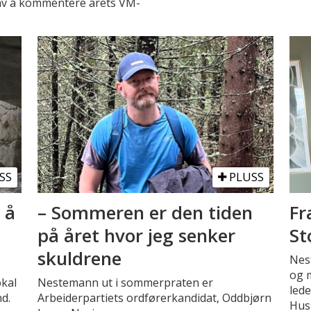
n av å kommentere årets VM-
SS
PLUSS
 å
– Sommeren er den tiden
Fr
på året hvor jeg senker
St
skuldrene
Nest
og m
okal
Nestemann ut i sommerpraten er
lede
d.
Arbeiderpartiets ordførerkandidat, Oddbjørn
Huss