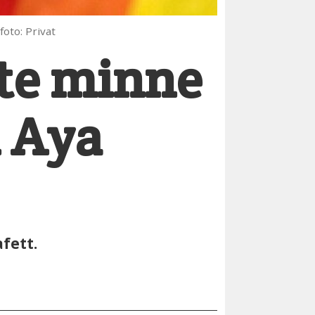
 foto: Privat
te minne
l Aya
fett.