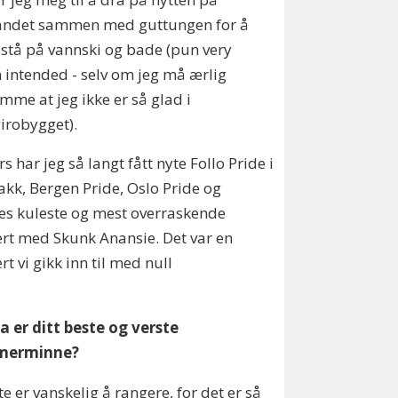
landet sammen med guttungen for å
, stå på vannski og bade (pun very
intended - selv om jeg må ærlig
mme at jeg ikke er så glad i
irobygget).
ers har jeg så langt fått nyte Follo Pride i
kk, Bergen Pride, Oslo Pride og
es kuleste og mest overraskende
rt med Skunk Anansie. Det var en
rt vi gikk inn til med null
a er ditt beste og verste
merminne?
te er vanskelig å rangere, for det er så