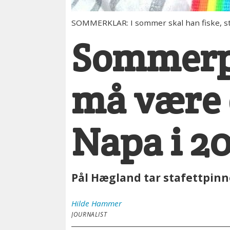
SOMMERKLAR: I sommer skal han fiske, stå 
Sommerpr
må være 
Napa i 2
Pål Hægland tar stafettpinne
Hilde
Hammer
JOURNALIST