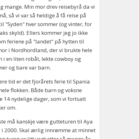
ig mange. Min mor drev reisebyrå da vi
må, så vi var så heldige å få reise på
 til "Syden" hver sommer (og vinter, for
aks skyld). Ellers kommer jeg jo ikke
m feriene på "landet" på hytten til
r i Nordhordland, der vi brukte hele
 i en liten robåt, lekte cowboy og
ner og bare var barn.
ere tid er det fjorårets ferie til Spania
ele flokken. Både barn og voksne
 14 nydelige dager, som vi fortsatt
ker om.
ste må kanskje være gutteturen til Aya
i 2000. Skal ærlig innrømme at minnet
n turen er litt vagt etter så mange år