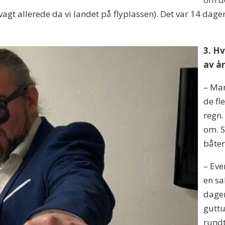
gt allerede da vi landet på flyplassen). Det var 14 dager 
3. Hv
av å
– Man
de fl
regn.
om. S
båten
– Ev
en sa
dagen
guttu
rundt