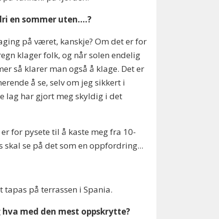
ldri en sommer uten….?
klaging på været, kanskje? Om det er for
egn klager folk, og når solen endelig
r så klarer man også å klage. Det er
nerende å se, selv om jeg sikkert i
ge lag har gjort meg skyldig i det
er for pysete til å kaste meg fra 10-
is skal se på det som en oppfordring...
lt tapas på terrassen i Spania.
g hva med den mest oppskrytte?