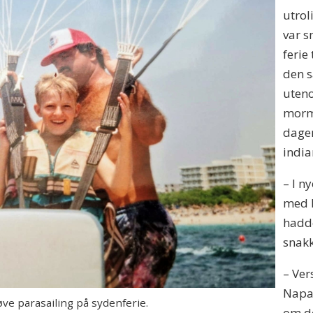
utrol
var s
ferie
den s
uteno
mormo
dagen
india
– I ny
med h
hadde
snak
– Ver
Napa 
ve parasailing på sydenferie.
om de