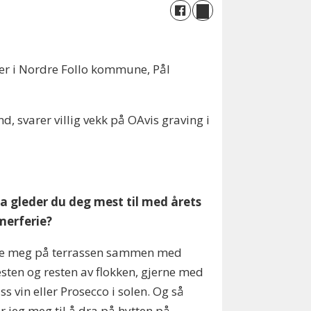
er i Nordre Follo kommune, Pål
 svarer villig vekk på OAvis graving i
va gleder du deg mest til med årets
erferie?
se meg på terrassen sammen med
sten og resten av flokken, gjerne med
ass vin eller Prosecco i solen. Og så
r jeg meg til å dra på hytten på