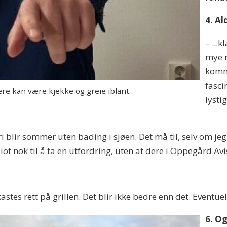
4. A
– ...
mye r
komme
fasci
e kan være kjekke og greie iblant.
lysti
ri blir sommer uten bading i sjøen. Det må til, selv om jeg 
iot nok til å ta en utfordring, uten at dere i Oppegård Av
stes rett på grillen. Det blir ikke bedre enn det. Eventue
6. O