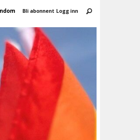
endom
Bli abonnent
Logg inn