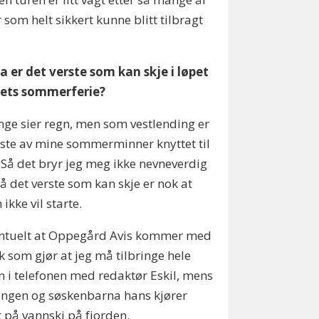
som helt sikkert kunne blitt tilbragt
a er det verste som kan skje i løpet
rets sommerferie?
ge sier regn, men som vestlending er
este av mine sommerminner knyttet til
 Så det bryr jeg meg ikke nevneverdig
å det verste som kan skje er nok at
 ikke vil starte.
entuelt at Oppegård Avis kommer med
k som gjør at jeg må tilbringe hele
 i telefonen med redaktør Eskil, mens
ngen og søskenbarna hans kjører
 på vannski på fjorden.