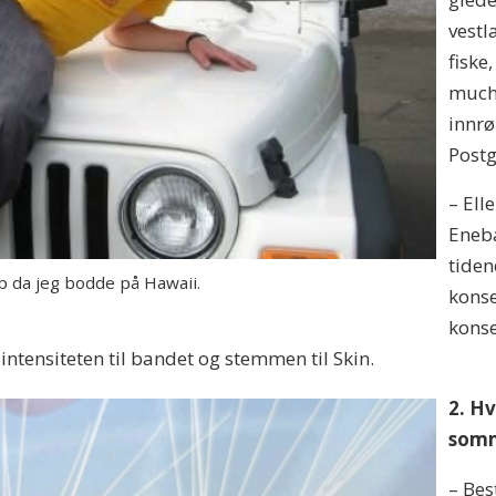
vest
fiske
much 
innrø
Postg
– Ell
Eneba
tiden
p da jeg bodde på Hawaii.
konse
konse
intensiteten til bandet og stemmen til Skin.
2. Hv
som
– Bes