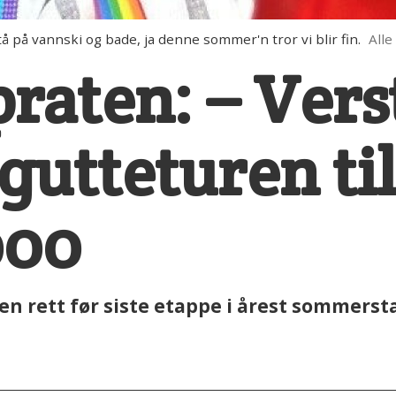
på vannski og bade, ja denne sommer'n tror vi blir fin.
Alle
aten: – Vers
gutteturen ti
000
n rett før siste etappe i årest sommersta