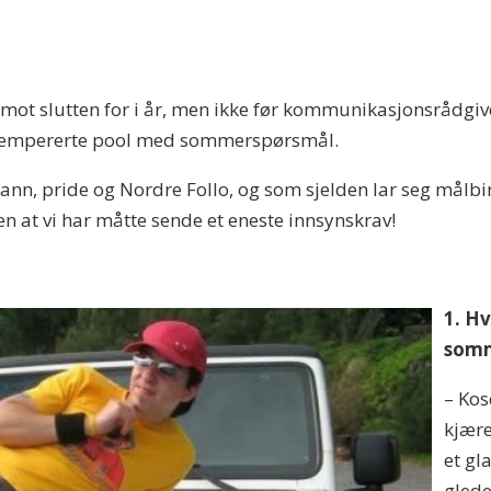
t slutten for i år, men ikke før kommunikasjonsrådgiv
t tempererte pool med sommerspørsmål.
n, pride og Nordre Follo, og som sjelden lar seg målbind,
n at vi har måtte sende et eneste innsynskrav!
1. H
somm
– Ko
kjære
et gl
glede