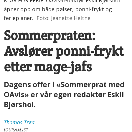
KLAR FOR FERIE: OAvis-redaktør Eskil Bjørshol
åpner opp om både pølser, ponni-frykt og
ferieplaner.
Foto: Jeanette Heltne
Sommerpraten:
Avslører ponni-frykt
etter mage-jafs
Dagens offer i «Sommerprat med
OAvis» er vår egen redaktør Eskil
Bjørshol.
Thomas
Trøa
JOURNALIST