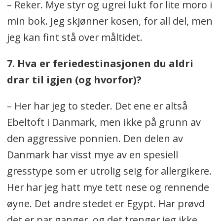
– Reker. Mye styr og ugrei lukt for lite moro i
min bok. Jeg skjønner kosen, for all del, men
jeg kan fint stå over måltidet.
7. Hva er feriedestinasjonen du aldri
drar til igjen (og hvorfor)?
– Her har jeg to steder. Det ene er altså
Ebeltoft i Danmark, men ikke på grunn av
den aggressive ponnien. Den delen av
Danmark har visst mye av en spesiell
gresstype som er utrolig seig for allergikere.
Her har jeg hatt mye tett nese og rennende
øyne. Det andre stedet er Egypt. Har prøvd
det er par ganger, og det trenger jeg ikke