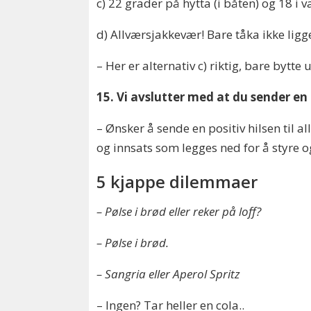
c) 22 grader på hytta (i båten) og 18 i 
d) Allværsjakkevær! Bare tåka ikke ligger
– Her er alternativ c) riktig, bare bytte
15. Vi avslutter med at du sender en 
– Ønsker å sende en positiv hilsen til a
og innsats som legges ned for å styre og
5 kjappe dilemmaer
– Pølse i brød eller reker på loff?
– Pølse i brød.
– Sangria eller Aperol Spritz
– Ingen? Tar heller en cola..