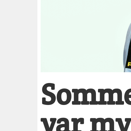
Sommer
var my