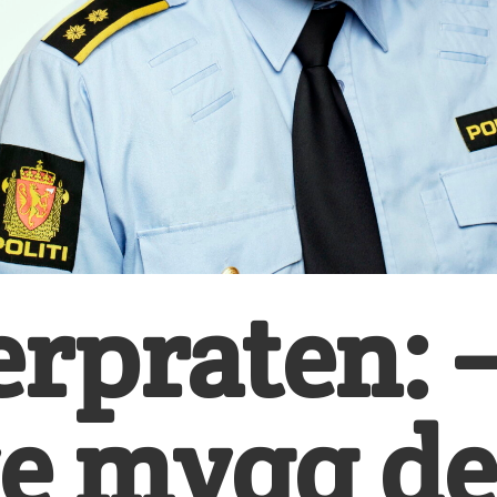
praten: –
e mygg de