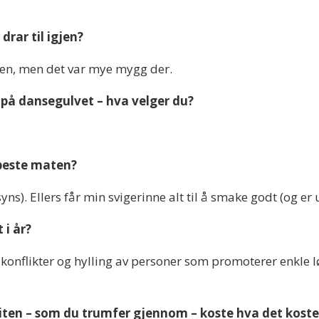
drar til igjen?
nen, men det var mye mygg der.
e på dansegulvet – hva velger du?
 beste maten?
ns). Ellers får min svigerinne alt til å smake godt (og er
 i år?
 konflikter og hylling av personer som promoterer enkle
r liten – som du trumfer gjennom – koste hva det koste