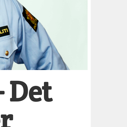
 Det
r