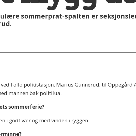
ulære sommerprat-spalten er seksjonslede
rud.
 ved Follo politistasjon, Marius Gunnerud, til Oppegård Avi
 med mannen bak politilua.
årets sommerferie?
n i godt vær og med vinden i ryggen.
merminne?