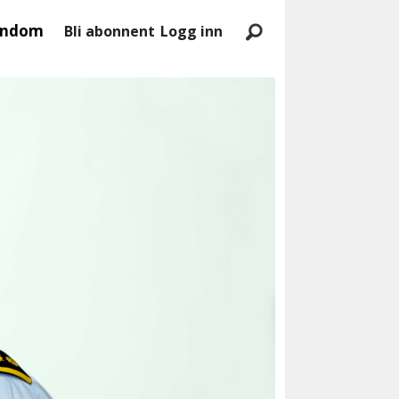
endom
Bli abonnent
Logg inn