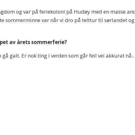
ngdom og var på feriekoloni på Hudøy med en masse an
te sommerminne var når vi dro på telttur til sørlandet og
løpet av årets sommerferie?
n gå galt. Er nok ting i verden som går feil vei akkurat nå..
?