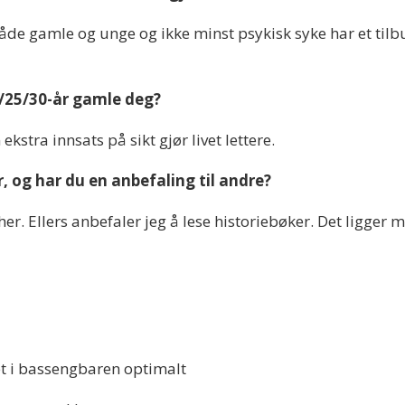
åde gamle og unge og ikke minst psykisk syke har et tilbu
 20/25/30-år gamle deg?
ekstra innsats på sikt gjør livet lettere.
r, og har du en anbefaling til andre?
her. Ellers anbefaler jeg å lese historiebøker. Det ligger 
et i bassengbaren optimalt