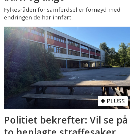
Fylkesråden for samferdsel er fornøyd med
endringen de har innført.
PLUSS
Politiet bekrefter: Vil se på
to henlagte straffesaker