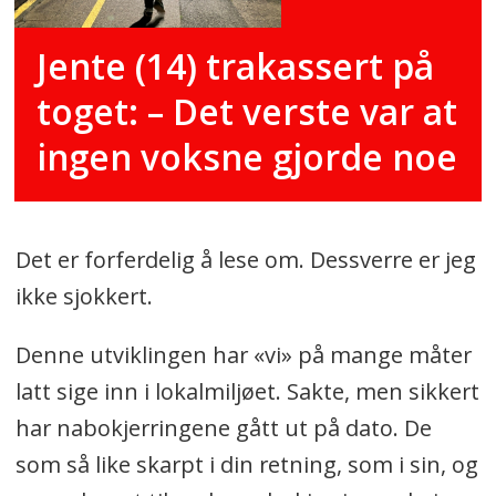
Jente (14) trakassert på
toget: – Det verste var at
ingen voksne gjorde noe
Det er forferdelig å lese om. Dessverre er jeg
ikke sjokkert.
Denne utviklingen har «vi» på mange måter
latt sige inn i lokalmiljøet. Sakte, men sikkert
har nabokjerringene gått ut på dato. De
som så like skarpt i din retning, som i sin, og