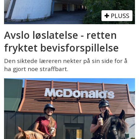
PLUSS
Avslo løslatelse - retten
fryktet bevisforspillelse
Den siktede læreren nekter på sin side for å
ha gjort noe straffbart.