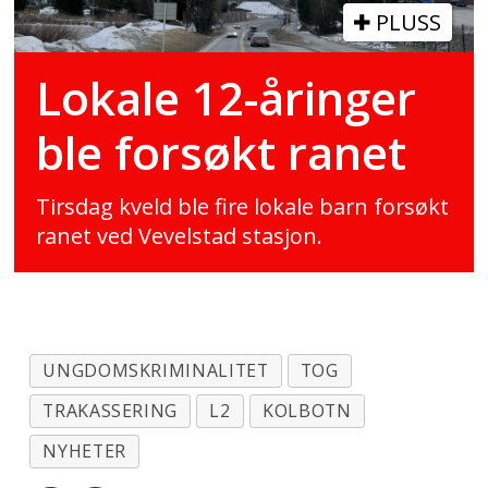
PLUSS
Lokale 12-åringer
ble forsøkt ranet
Tirsdag kveld ble fire lokale barn forsøkt
ranet ved Vevelstad stasjon.
UNGDOMSKRIMINALITET
TOG
TRAKASSERING
L2
KOLBOTN
NYHETER