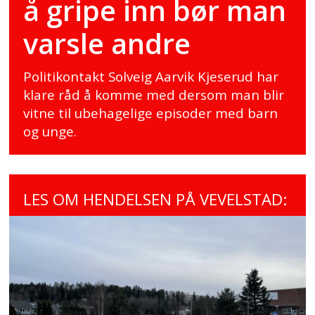
å gripe inn bør man
varsle andre
Politikontakt Solveig Aarvik Kjeserud har
klare råd å komme med dersom man blir
vitne til ubehagelige episoder med barn
og unge.
LES OM HENDELSEN PÅ VEVELSTAD: