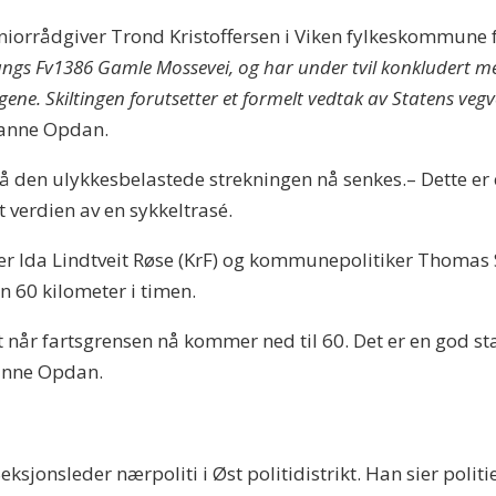
seniorrådgiver Trond Kristoffersen i Viken fylkeskommune
ngs Fv1386 Gamle Mossevei, og har under tvil konkludert med 
gene. Skiltingen forutsetter et formelt vedtak av Statens veg
Hanne Opdan.
å den ulykkesbelastede strekningen nå senkes.– Dette er en
 verdien av en sykkeltrasé.
ker Ida Lindtveit Røse (KrF) og kommunepolitiker Thomas S
n 60 kilometer i timen.
år fartsgrensen nå kommer ned til 60. Det er en god star
Hanne Opdan.
sjonsleder nærpoliti i Øst politidistrikt. Han sier politie