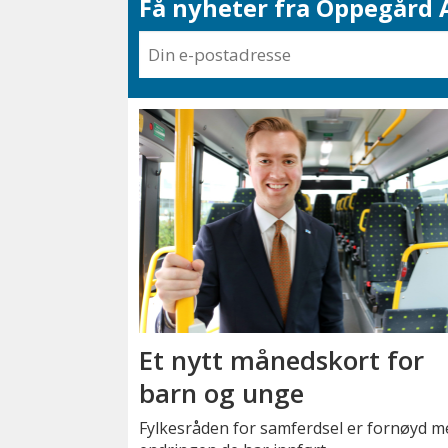
Få nyheter fra Oppegård A
Et nytt månedskort for
barn og unge
Fylkesråden for samferdsel er fornøyd m