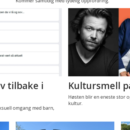
Kommer samtidig med tydelig oppfordring.
 tilbake i
Kultursmell p
Høsten blir en eneste stor o
kultur.
eksuell omgang med barn,