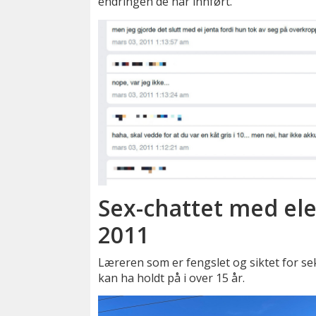
endringen de har innført.
Sex-chattet med elev
2011
Læreren som er fengslet og siktet for s
kan ha holdt på i over 15 år.