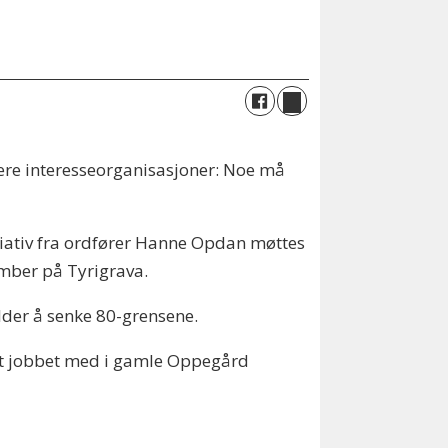
flere interesseorganisasjoner: Noe må
tiativ fra ordfører Hanne Opdan møttes
tember på Tyrigrava.
elder å senke 80-grensene.
vært jobbet med i gamle Oppegård