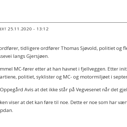
25.11.2020 - 13:12
TERT
rdfører, tidligere ordfører Thomas Sjøvold, politiet og 
evei langs Gjersjøen.
el MC-fører etter at han havnet i fjellveggen. Etter ini
partiene, politiet, syklister og MC- og motormiljøet i sep
il Oppegård Avis at det ikke står på Vegvesenet når det gj
aken viser at det kan føre til noe. Dette er noe som har 
Opdan.