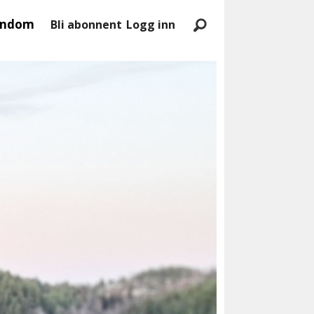
endom
Bli abonnent
Logg inn