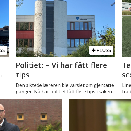
SS
PLUSS
Politiet: – Vi har fått flere
Ta
tips
sc
i
Den siktede læreren ble varslet om gjentatte
Line
ganger. Nå har politiet fått flere tips i saken.
fra 