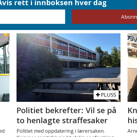
vis rett i innboksen hver dag
PLUSS
Politiet bekrefter: Vil se på
Kn
to henlagte straffesaker
hi
ed
Politiet med oppdatering i lærersaken.
Arne