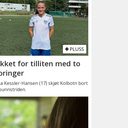
PLUSS
kket for tilliten med to
oringer
a Kessler-Hansen (17) skjøt Kolbotn bort
bunnstriden.