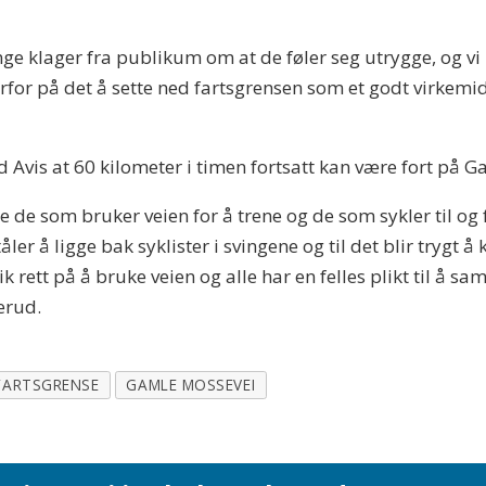
nge klager fra publikum om at de føler seg utrygge, og vi 
rfor på det å sette ned fartsgrensen som et godt virkemid
.
 Avis at 60 kilometer i timen fortsatt kan være fort på 
de de som bruker veien for å trene og de som sykler til og
er å ligge bak syklister i svingene og til det blir trygt å
lik rett på å bruke veien og alle har en felles plikt til å
erud.
FARTSGRENSE
GAMLE MOSSEVEI