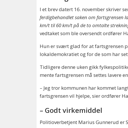
I et brev datert 16. november skriver 
ferdigbehandlet saken om fartsgrensen la
km/t til 60 km/t på de to omtalte streknin
vedtaket som ble oversendt ordfører 
Hun er svært glad for at fartsgrensen p
lokaldemokratiet og for de som har sett
Tidligere denne uken gikk fylkespoliti
mente fartsgrensen må settes lavere en
– Jeg tror kommunen har kommet langt n
fartsgrensen vil hjelpe, sier ordfører 
– Godt virkemiddel
Politioverbetjent Marius Gunnerud er Sek