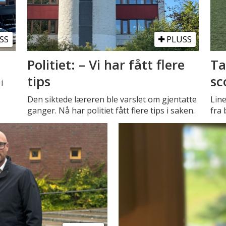
SS
PLUSS
Politiet: – Vi har fått flere
Ta
tips
sc
i
Den siktede læreren ble varslet om gjentatte
Line
ganger. Nå har politiet fått flere tips i saken.
fra 