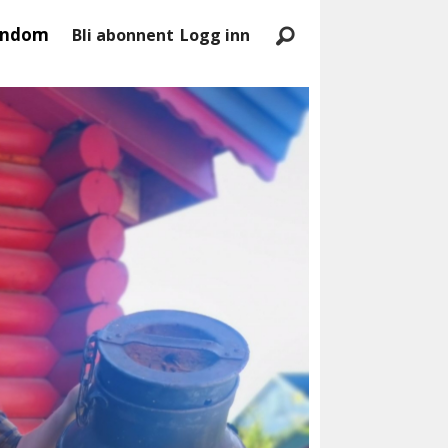
endom
Bli abonnent
Logg inn