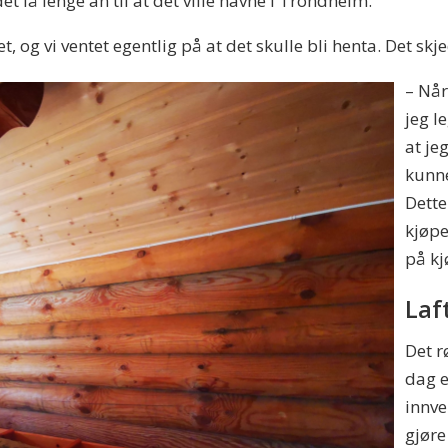
det lå lenge an til at det ville havne i Trondheim.
 og vi ventet egentlig på at det skulle bli henta. Det skjed
– Når
jeg l
at je
kunne
Dette
kjøpe
på kj
Laf
Det rø
dag e
innve
gjøre