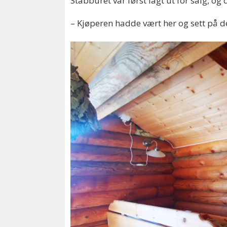
Stabburet var først lagt ut for salg, og 
– Kjøperen hadde vært her og sett på det,