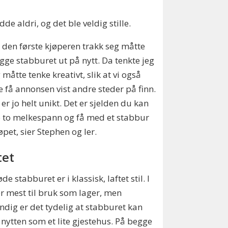
de aldri, og det ble veldig stille.
 den første kjøperen trakk seg måtte
egge stabburet ut på nytt. Da tenkte jeg
g måtte tenke kreativt, slik at vi også
 få annonsen vist andre steder på finn.
 er jo helt unikt. Det er sjelden du kan
 to melkespann og få med et stabbur
øpet, sier Stephen og ler.
tet
de stabburet er i klassisk, laftet stil. I
r mest til bruk som lager, men
ndig er det tydelig at stabburet kan
 nytten som et lite gjestehus. På begge