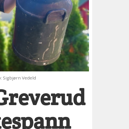
o: Sigbjørn Vedeld
 Greverud
lkespann