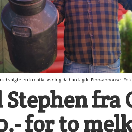
valgte en kreativ løsning da han lagde Finn-annonse
Fot
l Stephen fra
0,- for to me