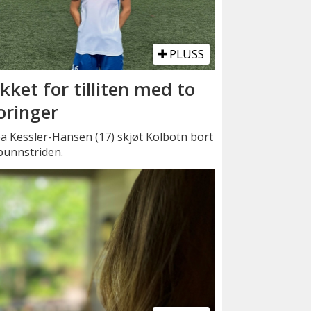
PLUSS
kket for tilliten med to
oringer
a Kessler-Hansen (17) skjøt Kolbotn bort
bunnstriden.