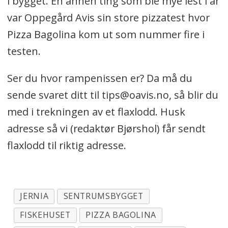
i bygget. En annen ting som ble mye lest i år
var Oppegård Avis sin store pizzatest hvor
Pizza Bagolina kom ut som nummer fire i
testen.
Ser du hvor rampenissen er? Da må du
sende svaret ditt til tips@oavis.no, så blir du
med i trekningen av et flaxlodd. Husk
adresse så vi (redaktør Bjørshol) får sendt
flaxlodd til riktig adresse.
JERNIA
SENTRUMSBYGGET
FISKEHUSET
PIZZA BAGOLINA