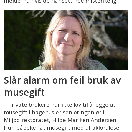
melde fra hvis de har sett noe mistenkelig.
Slår alarm om feil bruk av
musegift
– Private brukere har ikke lov til å legge ut
musegift i hagen, sier senioringeniør i
Miljødirektoratet, Hilde Mariken Andersen.
Hun påpeker at musegift med alfakloralose