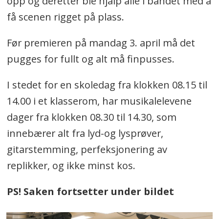
opp og deretter ble hjalp alle i bandet med å
få scenen rigget på plass.
Før premieren på mandag 3. april må det
pugges for fullt og alt må finpusses.
I stedet for en skoledag fra klokken 08.15 til
14.00 i et klasserom, har musikalelevene
dager fra klokken 08.30 til 14.30, som
innebærer alt fra lyd-og lysprøver,
gitarstemming, perfeksjonering av
replikker, og ikke minst kos.
PS! Saken fortsetter under bildet