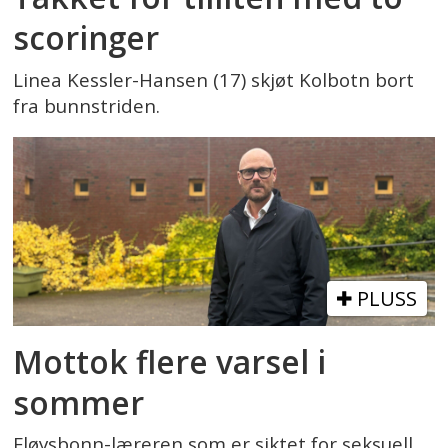
scoringer
Linea Kessler-Hansen (17) skjøt Kolbotn bort
fra bunnstriden.
PLUSS
Mottok flere varsel i
sommer
Fløysbonn-læreren som er siktet for seksuell