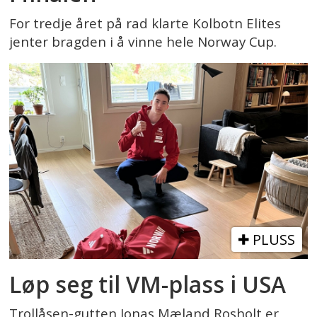
For tredje året på rad klarte Kolbotn Elites
jenter bragden i å vinne hele Norway Cup.
PLUSS
Løp seg til VM-plass i USA
Trollåsen-gutten Jonas Mæland Rosholt er