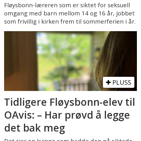
Fløysbonn-læreren som er siktet for seksuell
omgang med barn mellom 14 og 16 år, jobbet
som frivillig i kirken frem til sommerferien i år.
PLUSS
Tidligere Fløysbonn-elev til
OAvis: – Har prøvd å legge
det bak meg
Det sier en kvinne som hadde den nå siktede