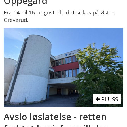
Oppegård
Fra 14. til 16. august blir det sirkus på Østre
Greverud.
PLUSS
Avslo løslatelse - retten