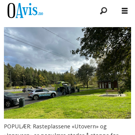
POPULÆR: Rasteplassene «Utovern» og