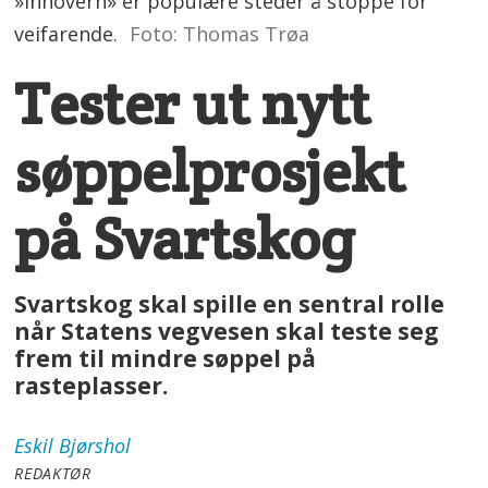
»Innovern» er populære steder å stoppe for
veifarende.
Foto: Thomas Trøa
Tester ut nytt
søppelprosjekt
på Svartskog
Svartskog skal spille en sentral rolle
når Statens vegvesen skal teste seg
frem til mindre søppel på
rasteplasser.
Eskil
Bjørshol
REDAKTØR