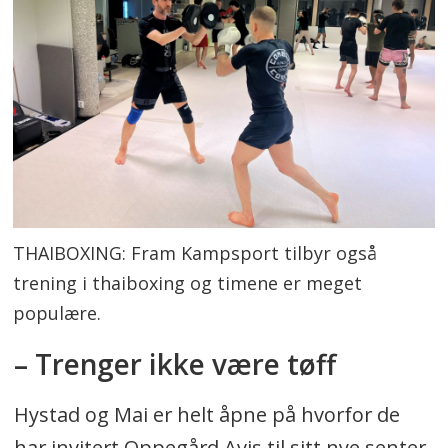
THAIBOXING: Fram Kampsport tilbyr også
trening i thaiboxing og timene er meget
populære.
– Trenger ikke være tøff
Hystad og Mai er helt åpne på hvorfor de
har invitert Oppegård Avis til sitt nye senter.