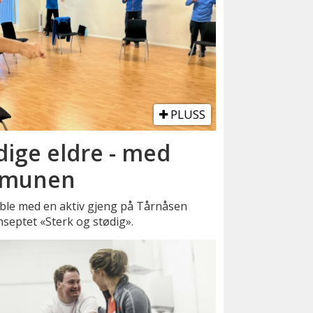
PLUSS
dige eldre - med
ommunen
i ble med en aktiv gjeng på Tårnåsen
onseptet «Sterk og stødig».