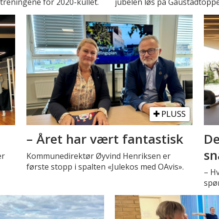
treningene for 2020-kullet.
jubelen løs på Gaustadtopp
PLUSS
– Året har vært fantastisk
De
sn
er
Kommunedirektør Øyvind Henriksen er
første stopp i spalten «Julekos med OAvis».
– H
spø