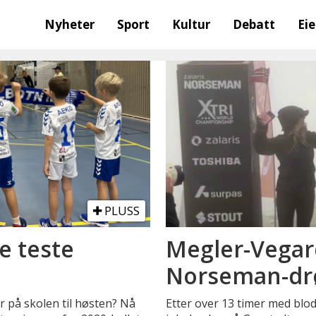
Nyheter
Sport
Kultur
Debatt
Ei
PLUSS
e teste
Megler-Vegar
Norseman-d
 på skolen til høsten? Nå
Etter over 13 timer med blod