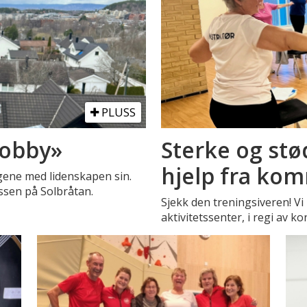
PLUSS
«jobby»
Sterke og stø
hjelp fra k
gene med lidenskapen sin.
ssen på Solbråtan.
Sjekk den treningsiveren! V
aktivitetssenter, i regi av k