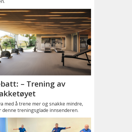
en.
batt: – Trening av
akketøyet
va med å trene mer og snakke mindre,
r denne treningsglade innsenderen.