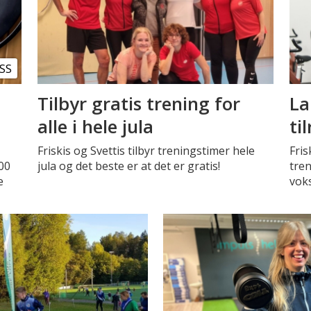
SS
Tilbyr gratis trening for
La
alle i hele jula
ti
Friskis og Svettis tilbyr treningstimer hele
Fris
00
jula og det beste er at det er gratis!
tren
e
vok