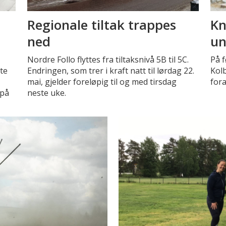
Regionale tiltak trappes
Kn
ned
un
Nordre Follo flyttes fra tiltaksnivå 5B til 5C.
På 
te
Endringen, som trer i kraft natt til lørdag 22.
Kol
mai, gjelder foreløpig til og med tirsdag
fora
 på
neste uke.