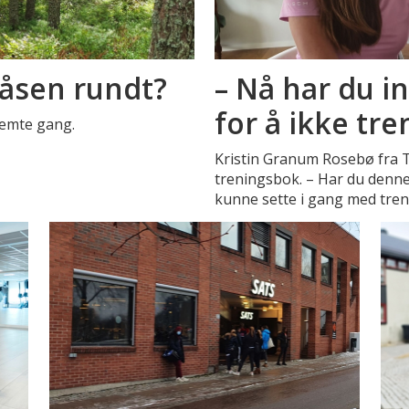
iåsen rundt?
– Nå har du 
for å ikke t
femte gang.
Kristin Granum Rosebø fra 
treningsbok. – Har du denne
kunne sette i gang med treni