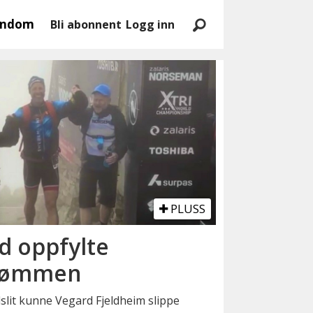
endom
Bli abonnent
Logg inn
PLUSS
d oppfylte
rømmen
slit kunne Vegard Fjeldheim slippe