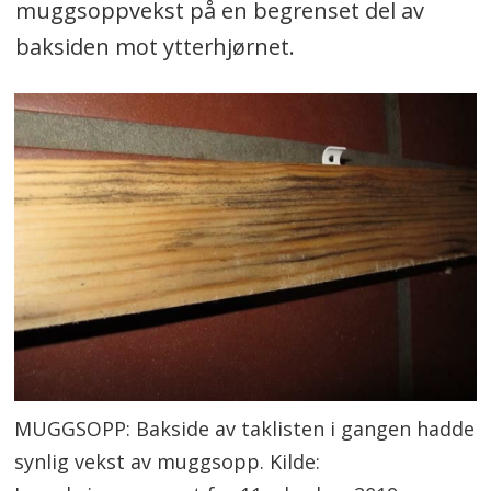
muggsoppvekst på en begrenset del av
man merker en tydelig ”mugglukt”
baksiden mot ytterhjørnet.
som skyldes flyktige organiske stoffer
som soppene produserer ved vekst.
Veksten skjer som regel på overflaten
av materialer, og kan der bli relativt
kraftig slik at det oppstår en tydelig
misfarging. På grunn av at vekst kan
opptre inn/bak tapetsjikt, bør
infiserte overflater med tapet
avdekkes og undersøkes videre.
Strålemuggsopper
(
Aspergillus
MUGGSOPP: Bakside av taklisten i gangen hadde
sp) forekommer ofte som pionerer i
synlig vekst av muggsopp. Kilde:
forbindelse med fuktskader i