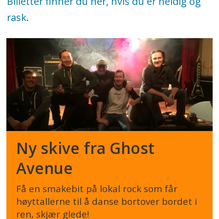
Billetter finner du her, hvis du er heldig og
rask
.
Ny skive fra Ghost
Avenue
Få en smakebit på lokal rock som får
høyttallerne til å danse bortover bordet i
ren, skjær glede!