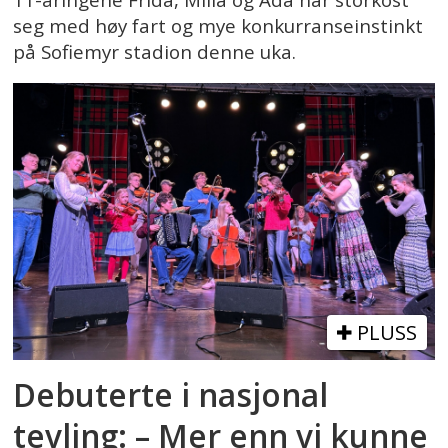
11-åringene Frida, Milla og Ada har storkost
seg med høy fart og mye konkurranseinstinkt
på Sofiemyr stadion denne uka.
PLUSS
Debuterte i nasjonal
tevling: – Mer enn vi kunne