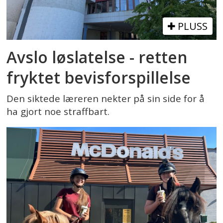
PLUSS
Avslo løslatelse - retten
fryktet bevisforspillelse
Den siktede læreren nekter på sin side for å
ha gjort noe straffbart.