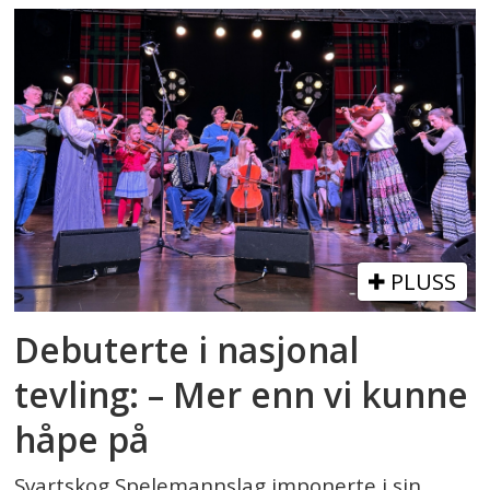
PLUSS
Debuterte i nasjonal
tevling: – Mer enn vi kunne
håpe på
Svartskog Spelemannslag imponerte i sin