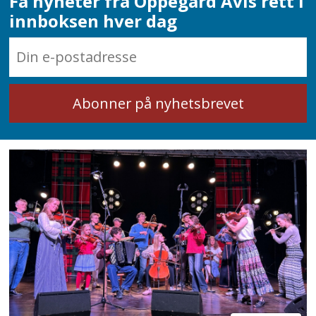
Få nyheter fra Oppegård Avis rett i
innboksen hver dag