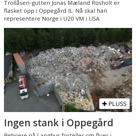
Trollåsen-gutten Jonas Mæland Rosholt er
flasket opp i Oppegård IL. Nå skal han
representere Norge i U20 VM i USA.
PLUSS
Ingen stank i Oppegård
Beboere på Langhus forteller om fluer i