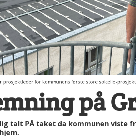
rosjektleder for kommunens første store solcelle-prosjekt
temning på G
ig talt PÅ taket da kommunen viste fre
ehjem.