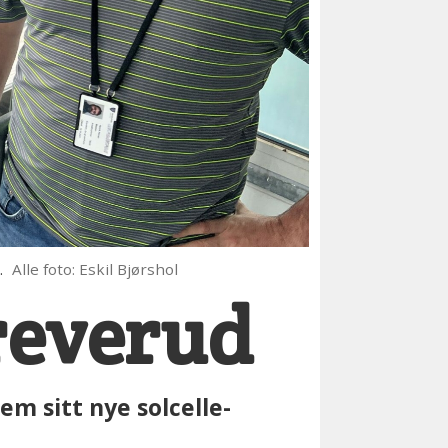
.
Alle foto: Eskil Bjørshol
reverud
m sitt nye solcelle-