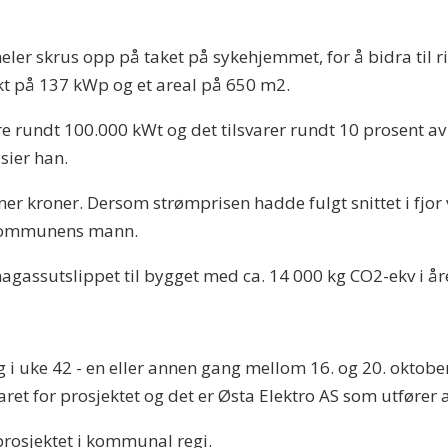
neler skrus opp på taket på sykehjemmet, for å bidra til 
t på 137 kW­p og et areal på 650 m2.
e rundt 100.000 kWt og det tilsvarer rundt 10 prosent av 
sier han.
ner kroner. Dersom strømprisen hadde fulgt snittet i fjor v
e kommunens mann.
gassutslippet til bygget med ca. 14 000 kg CO2-ekv i år
 uke 42 - en eller annen gang mellom 16. og 20. oktober, 
et for prosjektet og det er Østa Elektro AS som utfører 
e-prosjektet i kommunal regi.