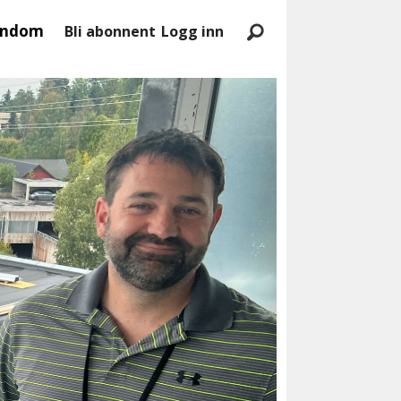
endom
Bli abonnent
Logg inn