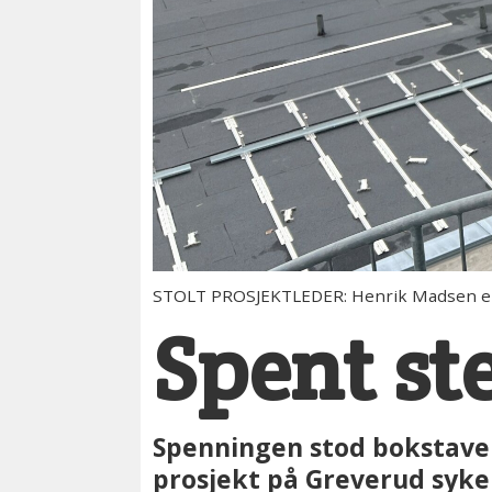
STOLT PROSJEKTLEDER: Henrik Madsen er p
Spent s
Spenningen stod bokstavel
prosjekt på Greverud syk