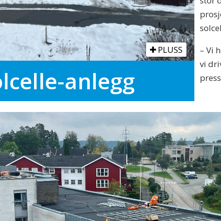
stor 
prosj
solce
PLUSS
– Vi 
vi dr
olcelle-anlegg
press