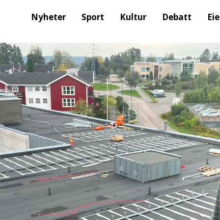
Nyheter
Sport
Kultur
Debatt
Ei