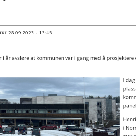
28.09.2023 - 13:45
TERT
 i år avsløre at kommunen var i gang med å prosjektere et
I dag
plass
kommu
panel
Henri
i Nor