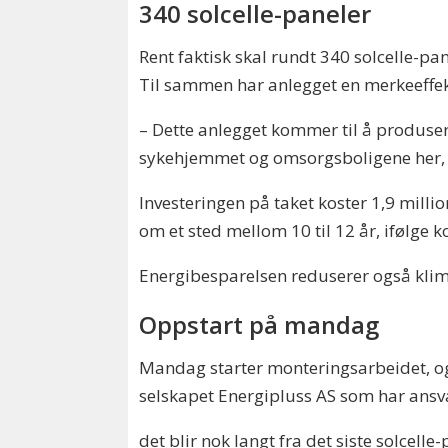
340 solcelle-paneler
Rent faktisk skal rundt 340 solcelle-pa
Til sammen har anlegget en merkeeffek
– Dette anlegget kommer til å produser
sykehjemmet og omsorgsboligene her, 
Investeringen på taket koster 1,9 millio
om et sted mellom 10 til 12 år, ifølg
Energibesparelsen reduserer også klima
Oppstart på mandag
Mandag starter monteringsarbeidet, og i
selskapet Energipluss AS som har ansvar
det blir nok langt fra det siste solcell