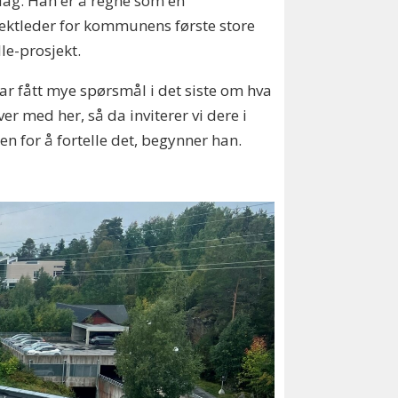
dag. Han er å regne som en
ektleder for kommunens første store
lle-prosjekt.
har fått mye spørsmål i det siste om hva
iver med her, så da inviterer vi dere i
en for å fortelle det, begynner han.