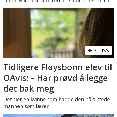
som frivillig i kirken frem til sommerferien i år.
PLUSS
Tidligere Fløysbonn-elev til
OAvis: – Har prøvd å legge
det bak meg
Det sier en kvinne som hadde den nå siktede
mannen som lærer.