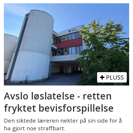
PLUSS
Avslo løslatelse - retten
fryktet bevisforspillelse
Den siktede læreren nekter på sin side for å
ha gjort noe straffbart.