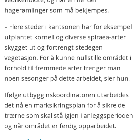
Gamle trær nærmest vannkanten tas
hagerømlinger som må bekjempes.
ut for å unngå at rotvelter forårsaker
oppstuving og erosjon.
–
Flere steder i kantsonen har for eksempel
Hageavfall skal ikke deponeres i
utplantet kornell og diverse spiraea-arter
Kolbotnvannet eller dens
skygget ut og fortrengt stedegen
nedslagsfelt.
vegetasjon. For å kunne nullstille området i
forhold til fremmede arter trenger man
Det tillates etablert bukter i
noen sesonger på dette arbeidet, sier hun.
vannkanten som utvider
våtmarksområdet for ekstra rensing
Ifølge utbygginskoordinatoren utarbeides
og mer biologisk mangfold.
det nå en marksikringsplan for å sikre de
I kantsonene mot vassdrag skal det
trærne som skal stå igjen i anleggsperioden
opprettholdes et naturlig og variert
og når området er ferdig opparbeidet.
vegetasjonsbelte med flere sjikt, som