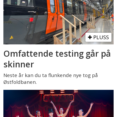
PLUSS
Omfattende testing går på
skinner
Neste år kan du ta flunkende nye tog på
Østfoldbanen.