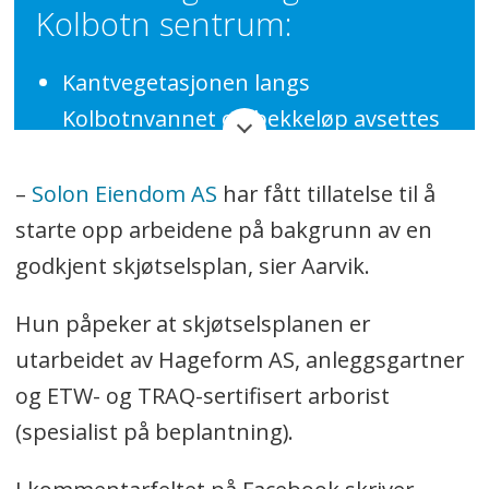
Kolbotn sentrum:
Kantvegetasjonen langs
Kolbotnvannet og bekkeløp avsettes
til naturområde for å bevare, styrke
og i noen tilfeller reetablere
–
Solon Eiendom AS
har fått tillatelse til å
kantvegetasjonen.
starte opp arbeidene på bakgrunn av en
godkjent skjøtselsplan, sier Aarvik.
Avgrensning av områdene er basert
på naturlig avgrensning mot
Hun påpeker at skjøtselsplanen er
byggesoner og veier, samt
utarbeidet av Hageform AS, anleggsgartner
minimumsbredde for å oppnå god
og ETW- og TRAQ-sertifisert arborist
renseeffekt.
(spesialist på beplantning).
Undersøkelser viser at vegetasjonen i