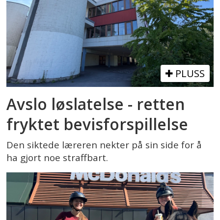
PLUSS
Avslo løslatelse - retten
fryktet bevisforspillelse
Den siktede læreren nekter på sin side for å
ha gjort noe straffbart.