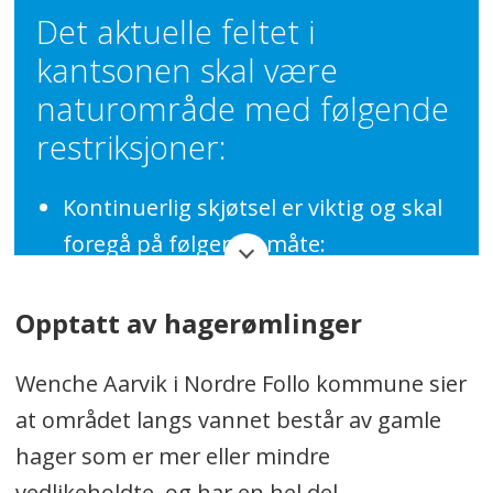
Det aktuelle feltet i
kantsonen skal være
naturområde med følgende
restriksjoner:
Kontinuerlig skjøtsel er viktig og skal
foregå på følgende måte:
Tynning skal ikke være større enn at
Opptatt av hagerømlinger
vegetasjonsbeltet fortsatt består
som en skjerm. Tynning må ikke
Wenche Aarvik i Nordre Follo kommune sier
endre sammensetningen av
at området langs vannet består av gamle
plantearter.
hager som er mer eller mindre
vedlikeholdte, og har en hel del