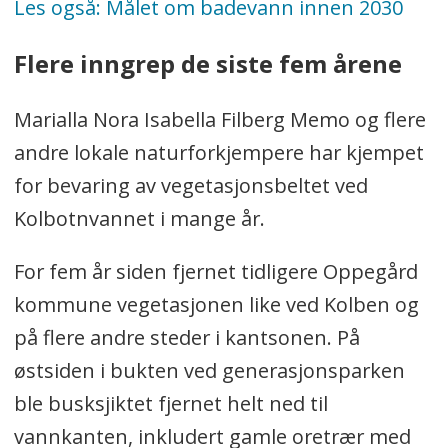
Les også: Målet om badevann innen 2030
motvirker avrenning og gir levested
for planter og dyr.
Flere inngrep de siste fem årene
Kilde:
Reguleringsbestemmelsene for
Marialla Nora Isabella Filberg Memo og flere
kantsonen i Veslebukta, p. 5.2
andre lokale naturforkjempere har kjempet
Naturområde (o_GN 9)
for bevaring av vegetasjonsbeltet ved
Kolbotnvannet i mange år.
For fem år siden fjernet tidligere Oppegård
kommune vegetasjonen like ved Kolben og
på flere andre steder i kantsonen. På
østsiden i bukten ved generasjonsparken
ble busksjiktet fjernet helt ned til
vannkanten, inkludert gamle oretrær med