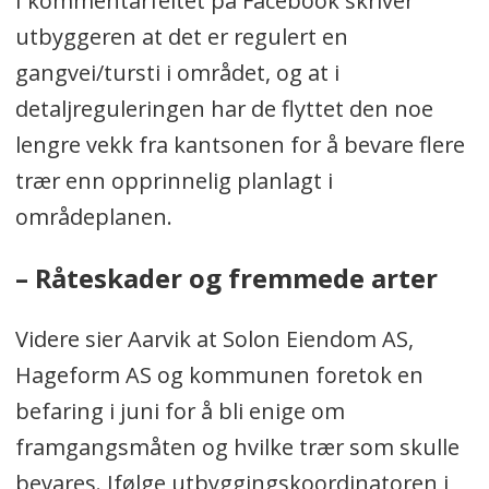
I kommentarfeltet på Facebook skriver
en kantsone gir god renseeffekt på
utbyggeren at det er regulert en
overflatevann når den er minst to til
gangvei/tursti i området, og at i
tre meter bred.
På erosjonsutsatt jord
detaljreguleringen har de flyttet den noe
bør kantvegetasjonen være en del
lengre vekk fra kantsonen for å bevare flere
bredere.
trær enn opprinnelig planlagt i
Målinger viser store ulikheter, men
områdeplanen.
ved fem meters bredde kan det bli
–
Råteskader og fremmede arter
holdt tilbake mer enn 30 prosent
nitrogen, 50 prosent fosfor og 70
Videre sier Aarvik at Solon Eiendom AS,
prosent partikler.
Hageform AS og kommunen foretok en
Som følge av dette er det avsatt en
befaring i juni for å bli enige om
minimumsbredde rundt
framgangsmåten og hvilke trær som skulle
Kolbotnvannet og langs
bevares.
Ifølge utbyggingskoordinatoren i