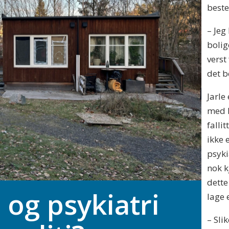
best
– Jeg
bolig
verst
det b
Jarle
med R
falli
ikke 
psyki
nok k
dette
 og psykiatri
lage
– Sli