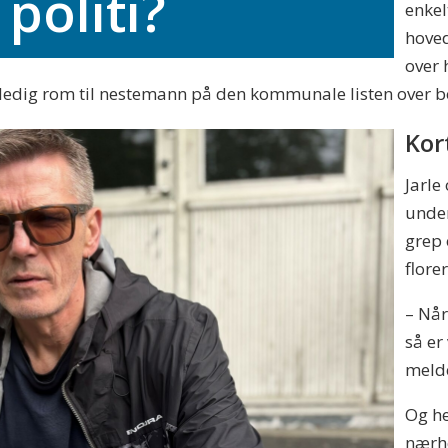
 politi?
enkel
hoved
over 
 ledig rom til nestemann på den kommunale listen over bo
Kort
Jarle
under
grep 
florer
– Når
så er
melde
Og he
nærhe