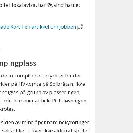
le i lokalavisa, har Øyvind hatt et
 Røde Kors i en artikkel om jobben
på
.
pingplass
 de to kompisene bekymret for det
kjer på HV-tomta på Solbråtan. Ikke
ndigvis på grunn av plasseringen,
ordi de mener at hele ROP-løsningen
krotes.
d siden av mine åpenbare bekymringer
 seks slike boliger ikke akkurat spriter