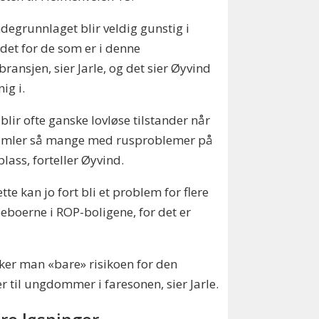
degrunnlaget blir veldig gunstig i
et for de som er i denne
bransjen, sier Jarle, og det sier Øyvind
ig i.
 blir ofte ganske lovløse tilstander når
amler så mange med rusproblemer på
 plass, forteller Øyvind.
tte kan jo fort bli et problem for flere
eboerne i ROP-boligene, for det er
øker man «bare» risikoen for den
 til ungdommer i faresonen, sier Jarle.