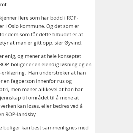
emt.
 kjenner flere som har bodd i ROP-
er i Oslo kommune. Og det som er
 for dem som får dette tilbudet er at
etyr at man er gitt opp, sier Øyvind.
 er enig, og mener at hele konseptet
OP-boliger er en elendig løsning og en
tt-erklæring. Han understreker at han
er en fagperson innenfor rus og
atri, men mener allikevel at han har
jennskap til området til å mene at
 verken kan løses, eller bedres ved å
 en ROP-landsby
ke boliger kan best sammenlignes med