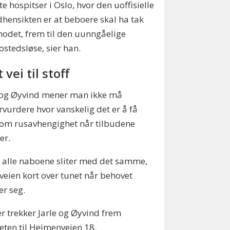
te hospitser i Oslo, hvor den uoffisielle
hensikten er at beboere skal ha tak
hodet, frem til den uunngåelige
stedsløse, sier han.
 vei til stoff
 og Øyvind mener man ikke må
vurdere hvor vanskelig det er å få
om rusavhengighet når tilbudene
er.
 alle naboene sliter med det samme,
 veien kort over tunet når behovet
r seg.
r trekker Jarle og Øyvind frem
ten til Heimenveien 18.