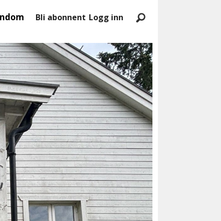
endom
Bli abonnent
Logg inn