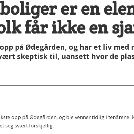
oliger er en ele
olk får ikke en sj
opp på Ødegården, og har et liv med 
ært skeptisk til, uansett hvor de pla
kste opp på Ødegården, og ble venner tidlig i tenårene. N
t seg svært forskjellig.