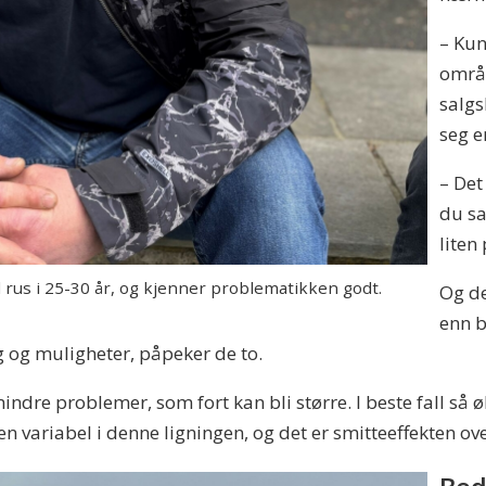
– Kun
områd
salgs
seg en
– Det
du s
liten
rus i 25-30 år, og kjenner problematikken godt.
Og de
enn b
 og muligheter, påpeker de to.
dre problemer, som fort kan bli større. I beste fall så 
variabel i denne ligningen, og det er smitteeffekten over