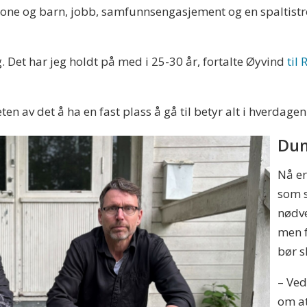
one og barn, jobb, samfunnsengasjement og en spaltistrol
. Det har jeg holdt på med i 25-30 år, fortalte Øyvind
til
ten av det å ha en fast plass å gå til betyr alt i hverdagen
Dum
Nå er
som s
nødve
men f
bør s
– Ve
om at