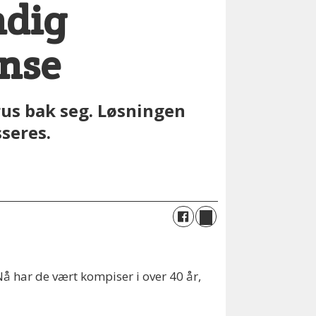
ndig
anse
rus bak seg. Løsningen
sseres.
å har de vært kompiser i over 40 år,