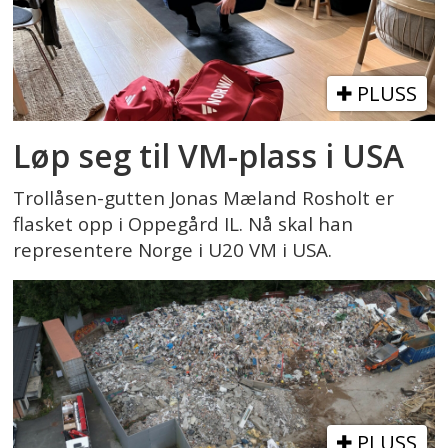
PLUSS
Løp seg til VM-plass i USA
Trollåsen-gutten Jonas Mæland Rosholt er
flasket opp i Oppegård IL. Nå skal han
representere Norge i U20 VM i USA.
PLUSS