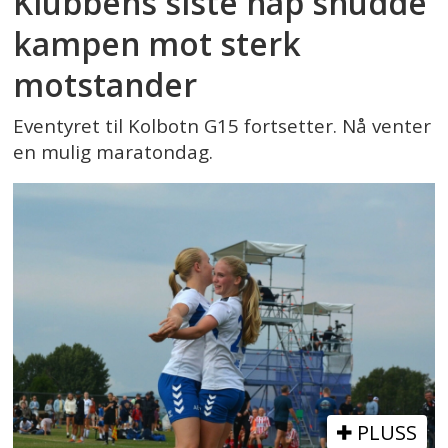
Klubbens siste håp snudde
kampen mot sterk
motstander
Eventyret til Kolbotn G15 fortsetter. Nå venter
en mulig maratondag.
PLUSS