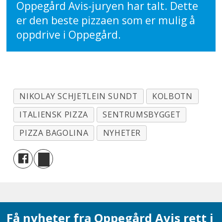
Oppegård Avis-juryen har talt. Dette
er den beste pizzaen som er mulig å
oppdrive i Oppegård.
NIKOLAY SCHJETLEIN SUNDT
KOLBOTN
ITALIENSK PIZZA
SENTRUMSBYGGET
PIZZA BAGOLINA
NYHETER
Få nyheter fra Oppegård Avis rett i