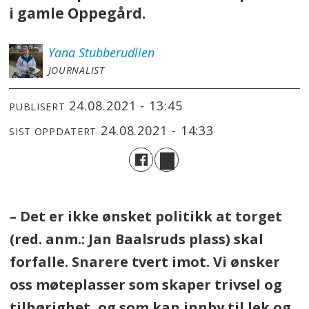
i gamle Oppegård.
Yana
Stubberudlien
JOURNALIST
24.08.2021 - 13:45
PUBLISERT
24.08.2021 - 14:33
SIST OPPDATERT
– Det er ikke ønsket politikk at torget
(red. anm.: Jan Baalsruds plass) skal
forfalle. Snarere tvert imot. Vi ønsker
oss møteplasser som skaper trivsel og
tilhørighet, og som kan innby til lek og