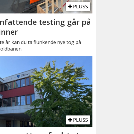
PLUSS
fattende testing går på
inner
e år kan du ta flunkende nye tog på
foldbanen.
PLUSS