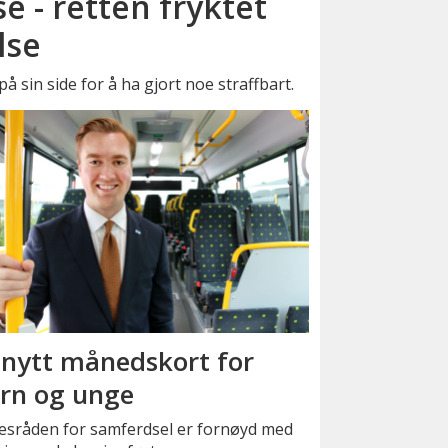
se - retten fryktet
lse
å sin side for å ha gjort noe straffbart.
 nytt månedskort for
rn og unge
kesråden for samferdsel er fornøyd med