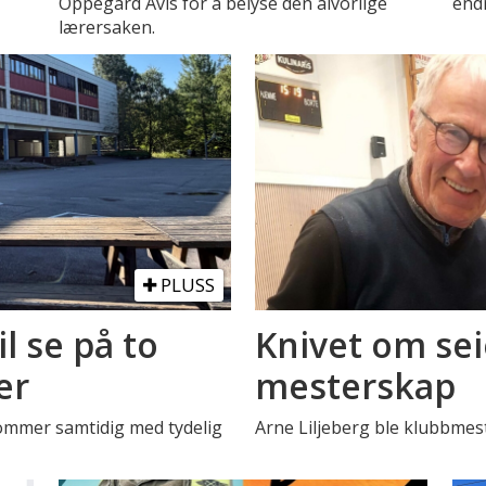
Oppegård Avis for å belyse den alvorlige
endr
lærersaken.
PLUSS
il se på to
Knivet om sei
er
mesterskap
Kommer samtidig med tydelig
Arne Liljeberg ble klubbmest