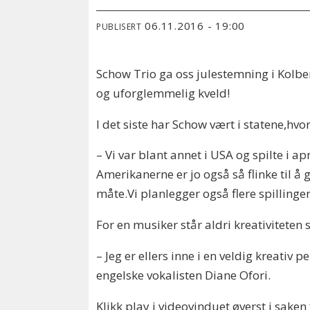
06.11.2016 - 19:00
PUBLISERT
Schow Trio ga oss julestemning i Kolb
og uforglemmelig kveld!
I det siste har Schow vært i statene,hvo
– Vi var blant annet i USA og spilte i a
Amerikanerne er jo også så flinke til å
måte.Vi planlegger også flere spillinger
For en musiker står aldri kreativiteten s
– Jeg er ellers inne i en veldig kreati
engelske vokalisten Diane Ofori.
Klikk play i videovinduet øverst i sake