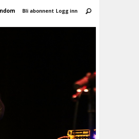
endom
Bli abonnent
Logg inn