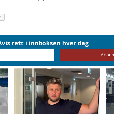
Z
vis rett i innboksen hver dag