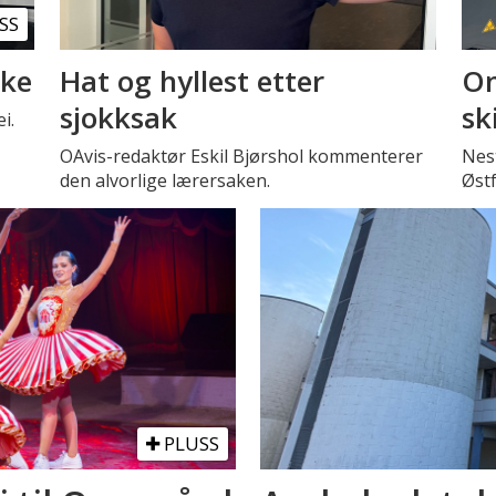
SS
kke
Hat og hyllest etter
Om
sjokksak
sk
i.
OAvis-redaktør Eskil Bjørshol kommenterer
Nest
den alvorlige lærersaken.
Øst
PLUSS