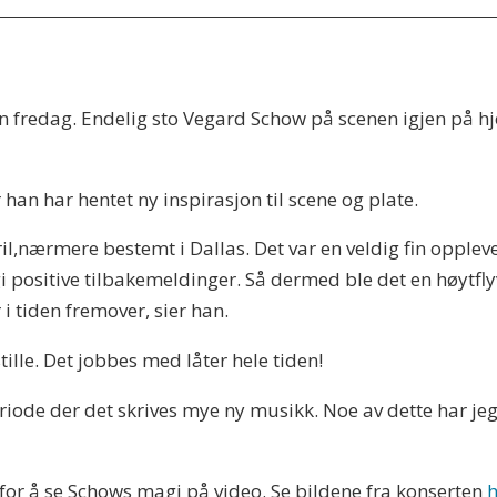
en fredag. Endelig sto Vegard Schow på scenen igjen på 
r han har hentet ny inspirasjon til scene og plate.
pril,nærmere bestemt i Dallas. Det var en veldig fin opple
 gi positive tilbakemeldinger. Så dermed ble det en høytf
 i tiden fremover, sier han.
tille. Det jobbes med låter hele tiden!
v periode der det skrives mye ny musikk. Noe av dette har
n for å se Schows magi på video. Se bildene fra konserten
h