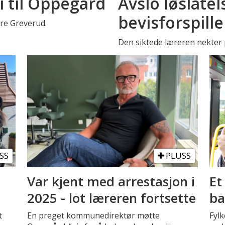
i til Oppegård
Avslo løslatel
bevisforspille
stre Greverud.
Den siktede læreren nekter p
SS
PLUSS
Var kjent med arrestasjon i
Et
2025 - lot læreren fortsette
ba
t
En preget kommunedirektør møtte
Fyl