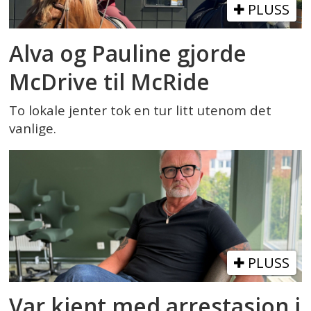
PLUSS
Alva og Pauline gjorde
McDrive til McRide
To lokale jenter tok en tur litt utenom det
vanlige.
PLUSS
Var kjent med arrestasjon i