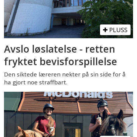
PLUSS
Avslo løslatelse - retten
fryktet bevisforspillelse
Den siktede læreren nekter på sin side for å
ha gjort noe straffbart.