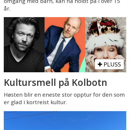
omgang med barn, kan ha holdt på i over 15
år.
PLUSS
Kultursmell på Kolbotn
Høsten blir en eneste stor opptur for den som
er glad i kortreist kultur.