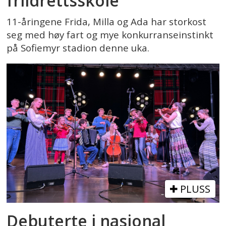
friidrettsskole
11-åringene Frida, Milla og Ada har storkost
seg med høy fart og mye konkurranseinstinkt
på Sofiemyr stadion denne uka.
PLUSS
Debuterte i nasjonal