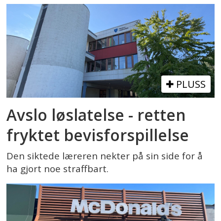
PLUSS
Avslo løslatelse - retten
fryktet bevisforspillelse
Den siktede læreren nekter på sin side for å
ha gjort noe straffbart.