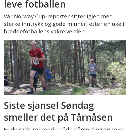
leve fotballen
Vår Norway Cup-reporter sitter igjen med
sterke inntrykk og gode minner, etter en uke i
breddefotballens vakre verden.
Siste sjanse! Søndag
smeller det på Tårnåsen
Er du rask, rekker du både påmelding og selve