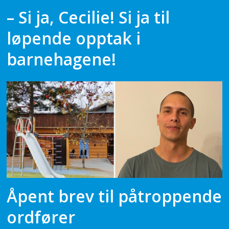
– Si ja, Cecilie! Si ja til
løpende opptak i
barnehagene!
Åpent brev til påtroppende
ordfører