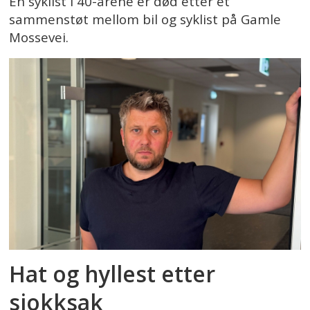
En syklist i 40-årene er død etter et
sammenstøt mellom bil og syklist på Gamle
Mossevei.
Hat og hyllest etter
sjokksak