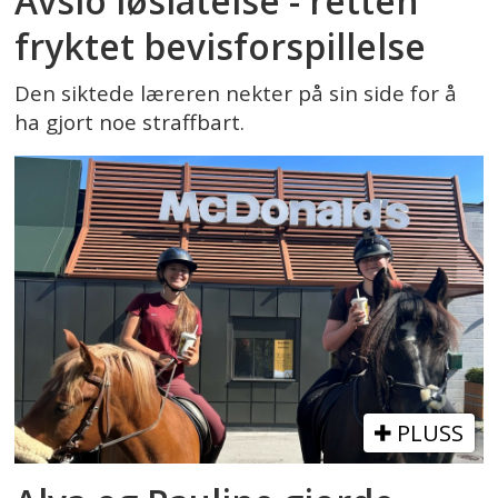
Avslo løslatelse - retten
fryktet bevisforspillelse
Den siktede læreren nekter på sin side for å
ha gjort noe straffbart.
PLUSS