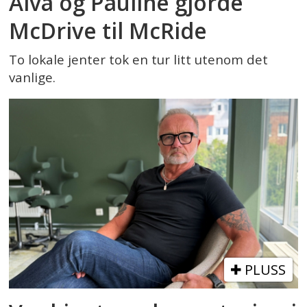
Alva og Pauline gjorde
McDrive til McRide
To lokale jenter tok en tur litt utenom det
vanlige.
PLUSS