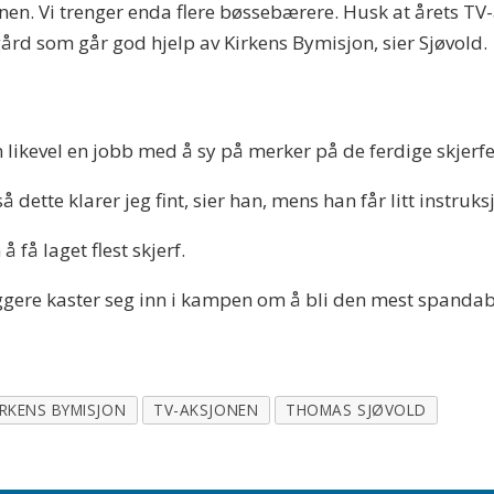
en. Vi trenger enda flere bøssebærere. Husk at årets TV-
rd som går god hjelp av Kirkens Bymisjon, sier Sjøvold.
en likevel en jobb med å sy på merker på de ferdige skjerf
 så dette klarer jeg fint, sier han, mens han får litt inst
 få laget flest skjerf.
gere kaster seg inn i kampen om å bli den mest spand
IRKENS BYMISJON
TV-AKSJONEN
THOMAS SJØVOLD