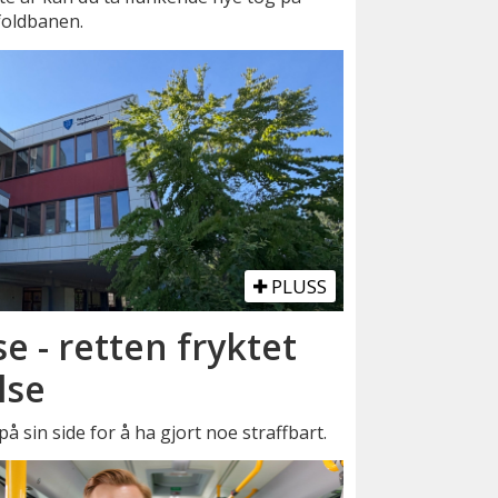
foldbanen.
PLUSS
se - retten fryktet
lse
å sin side for å ha gjort noe straffbart.