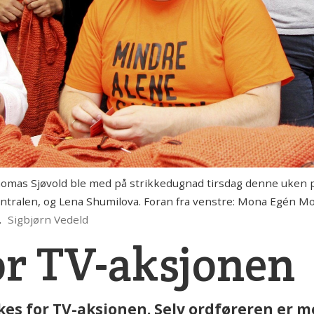
s Sjøvold ble med på strikkedugnad tirsdag denne uken på F
sentralen, og Lena Shumilova. Foran fra venstre: Mona Egén 
.
Sigbjørn Vedeld
or TV-aksjonen
kkes for TV-aksjonen. Selv ordføreren er m