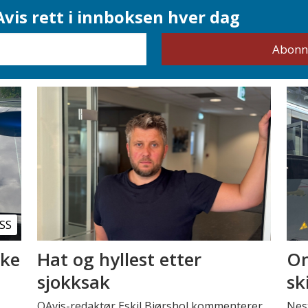
vis rett i innboksen hver dag
SS
kke
Hat og hyllest etter
Om
sjokksak
sk
OAvis-redaktør Eskil Bjørshol kommenterer
Nest