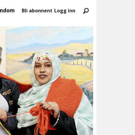
endom
Bli abonnent
Logg inn