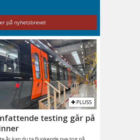
PLUSS
fattende testing går på
inner
e år kan du ta flunkende nye tog på