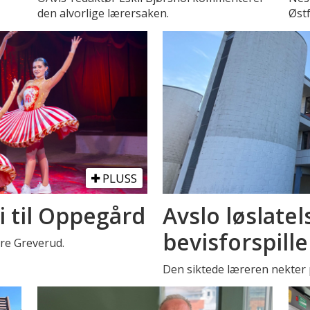
den alvorlige lærersaken.
Øst
PLUSS
i til Oppegård
Avslo løslatel
bevisforspille
stre Greverud.
Den siktede læreren nekter p